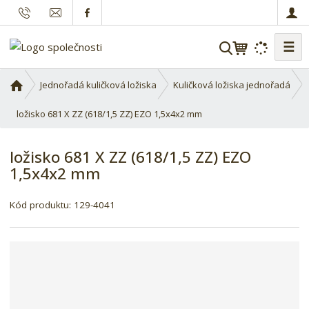
☰
V
y
h
Ú
Jednořadá kuličková ložiska
Kuličková ložiska jednořadá
l
v
o
ložisko 681 X ZZ (618/1,5 ZZ) EZO 1,5x4x2 mm
e
d
d
n
a
ložisko 681 X ZZ (618/1,5 ZZ) EZO
í
t
1,5x4x2 mm
s
t
r
Kód produktu:
129-4041
a
n
a