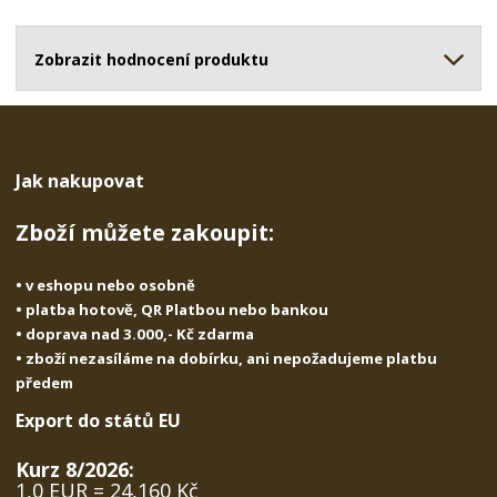
o
o
n
ž
o
č
s
ž
Zobrazit hodnocení produktu
e
t
s
t
v
t
í
v
í
Jak nakupovat
Zboží můžete zakoupit:
• v eshopu nebo osobně
• platba hotově, QR Platbou nebo bankou
• doprava nad 3.000,- Kč zdarma
• zboží nezasíláme na dobírku, ani nepožadujeme platbu
předem
Export do států EU
Kurz 8/2026:
1,0 EUR = 24,160 Kč