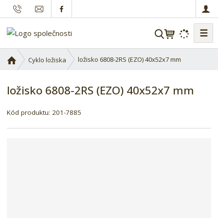
☰
V
y
h
Ú
ložisko 6808-2RS (EZO) 40x52x7 mm
Cyklo ložiska
l
v
o
e
ložisko 6808-2RS (EZO) 40x52x7 mm
d
d
n
a
í
Kód produktu:
201-7885
t
s
t
r
a
n
a