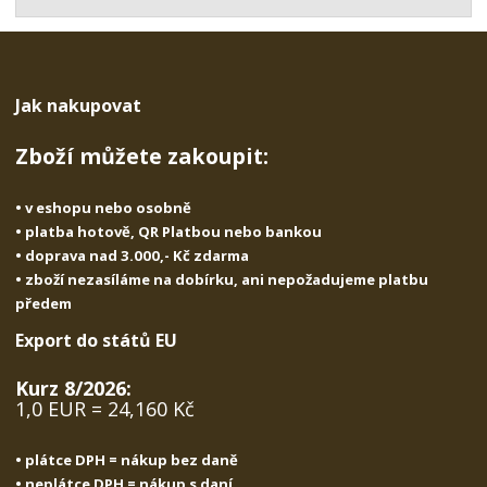
t
s
t
v
t
í
v
í
Jak nakupovat
Zboží můžete zakoupit:
• v eshopu nebo osobně
• platba hotově, QR Platbou nebo bankou
• doprava nad 3.000,- Kč zdarma
• zboží nezasíláme na dobírku, ani nepožadujeme platbu
předem
Export do států EU
Kurz 8/2026:
1,0 EUR = 24,160 Kč
• plátce DPH = nákup bez daně
• neplátce DPH = nákup s daní