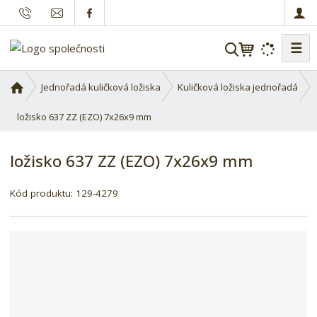
☰
V
y
h
Ú
Jednořadá kuličková ložiska
Kuličková ložiska jednořadá
l
v
o
ložisko 637 ZZ (EZO) 7x26x9 mm
e
d
d
n
a
ložisko 637 ZZ (EZO) 7x26x9 mm
í
t
s
Kód produktu:
129-4279
t
r
a
n
a