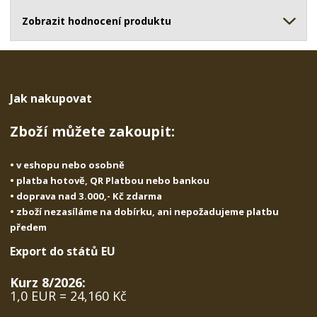
ž
o
č
s
ž
Zobrazit hodnocení produktu
e
t
s
t
v
t
í
v
í
Jak nakupovat
Zboží můžete zakoupit:
• v eshopu nebo osobně
• platba hotově, QR Platbou nebo bankou
• doprava nad 3.000,- Kč zdarma
• zboží nezasíláme na dobírku, ani nepožadujeme platbu
předem
Export do států EU
Kurz 8/2026:
1,0 EUR = 24,160 Kč