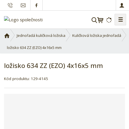
☰
V
y
h
Ú
Jednořadá kuličková ložiska
Kuličková ložiska jednořadá
l
v
o
ložisko 634 ZZ (EZO) 4x16x5 mm
e
d
d
n
a
ložisko 634 ZZ (EZO) 4x16x5 mm
í
t
s
Kód produktu:
129-4145
t
r
a
n
a