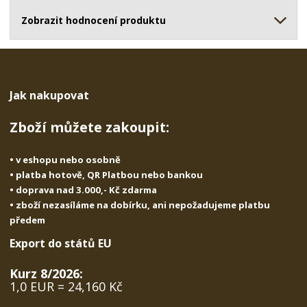
ž
o
č
s
ž
Zobrazit hodnocení produktu
e
t
s
t
v
t
í
v
í
Jak nakupovat
Zboží můžete zakoupit:
• v eshopu nebo osobně
• platba hotově, QR Platbou nebo bankou
• doprava nad 3.000,- Kč zdarma
• zboží nezasíláme na dobírku, ani nepožadujeme platbu
předem
Export do států EU
Kurz 8/2026:
1,0 EUR = 24,160 Kč