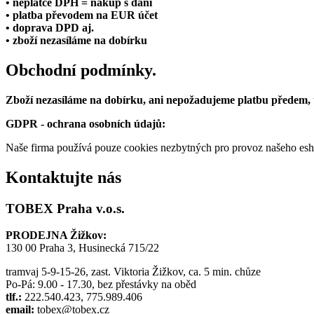
• neplátce DPH = nákup s daní
• platba převodem na EUR účet
• doprava DPD aj.
• zboží nezasíláme na dobírku
Obchodní podmínky.
Zboží nezasíláme na dobírku, ani nepožadujeme platbu předem,
GDPR - ochrana osobních údajů:
Naše firma používá pouze cookies nezbytných pro provoz našeho eshop
Kontaktujte nás
TOBEX Praha v.o.s.
PRODEJNA Žižkov:
130 00 Praha 3, Husinecká 715/22
tramvaj 5-9-15-26, zast. Viktoria Žižkov, ca. 5 min. chůze
Po-Pá: 9.00 - 17.30, bez přestávky na oběd
tlf.:
222.540.423, 775.989.406
email:
tobex@tobex.cz