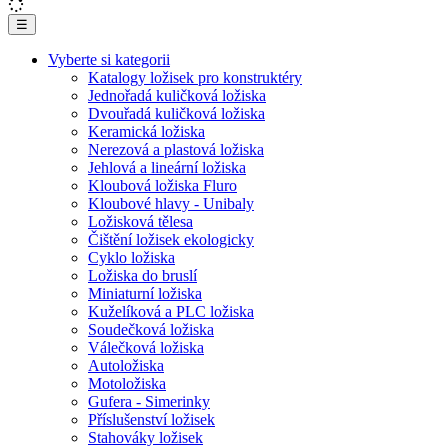
☰
Vyberte si kategorii
Katalogy ložisek pro konstruktéry
Jednořadá kuličková ložiska
Dvouřadá kuličková ložiska
Keramická ložiska
Nerezová a plastová ložiska
Jehlová a lineární ložiska
Kloubová ložiska Fluro
Kloubové hlavy - Unibaly
Ložisková tělesa
Čištění ložisek ekologicky
Cyklo ložiska
Ložiska do bruslí
Miniaturní ložiska
Kuželíková a PLC ložiska
Soudečková ložiska
Válečková ložiska
Autoložiska
Motoložiska
Gufera - Simerinky
Příslušenství ložisek
Stahováky ložisek