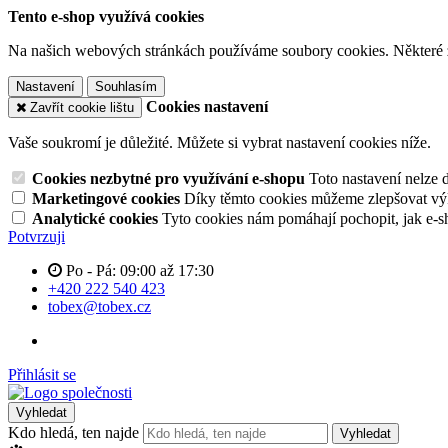
Tento e-shop využívá cookies
Na našich webových stránkách používáme soubory cookies. Některé z n
Nastavení
Souhlasím
Cookies nastavení
Zavřít cookie lištu
Vaše soukromí je důležité. Můžete si vybrat nastavení cookies níže.
Cookies nezbytné pro využívání e-shopu
Toto nastavení nelze 
Marketingové cookies
Díky těmto cookies můžeme zlepšovat výko
Analytické cookies
Tyto cookies nám pomáhají pochopit, jak e-s
Potvrzuji
Po - Pá: 09:00 až 17:30
+420 222 540 423
tobex@tobex.cz
Přihlásit se
Vyhledat
Kdo hledá, ten najde
Vyhledat