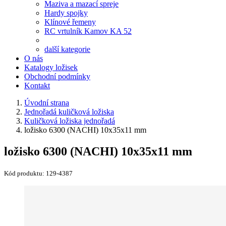
Maziva a mazací spreje
Hardy spojky
Klínové řemeny
RC vrtulník Kamov KA 52
další kategorie
O nás
Katalogy ložisek
Obchodní podmínky
Kontakt
Úvodní strana
Jednořadá kuličková ložiska
Kuličková ložiska jednořadá
ložisko 6300 (NACHI) 10x35x11 mm
ložisko 6300 (NACHI) 10x35x11 mm
Kód produktu:
129-4387