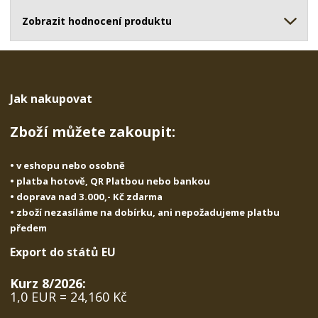
ž
o
č
s
ž
Zobrazit hodnocení produktu
e
t
s
t
v
t
í
v
í
Jak nakupovat
Zboží můžete zakoupit:
• v eshopu nebo osobně
• platba hotově, QR Platbou nebo bankou
• doprava nad 3.000,- Kč zdarma
• zboží nezasíláme na dobírku, ani nepožadujeme platbu
předem
Export do států EU
Kurz 8/2026:
1,0 EUR = 24,160 Kč