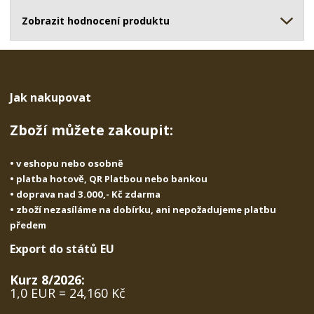
ž
o
č
s
ž
Zobrazit hodnocení produktu
e
t
s
t
v
t
í
v
í
Jak nakupovat
Zboží můžete zakoupit:
• v eshopu nebo osobně
• platba hotově, QR Platbou nebo bankou
• doprava nad 3.000,- Kč zdarma
• zboží nezasíláme na dobírku, ani nepožadujeme platbu
předem
Export do států EU
Kurz 8/2026:
1,0 EUR = 24,160 Kč