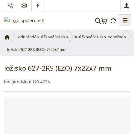
☰
V
y
h
Ú
Jednořadá kuličková ložiska
Kuličková ložiska jednořadá
l
v
o
ložisko 627-2RS (EZO) 7x22x7 mm
e
d
d
n
a
ložisko 627-2RS (EZO) 7x22x7 mm
í
t
s
Kód produktu:
129-4276
t
r
a
n
a