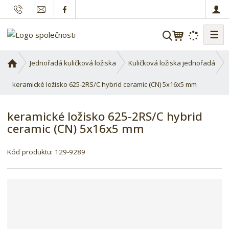
☰
V
y
h
Ú
Jednořadá kuličková ložiska
Kuličková ložiska jednořadá
l
v
o
keramické ložisko 625-2RS/C hybrid ceramic (CN) 5x16x5 mm
e
d
d
n
a
keramické ložisko 625-2RS/C hybrid
í
t
ceramic (CN) 5x16x5 mm
s
t
r
Kód produktu:
129-9289
a
n
a