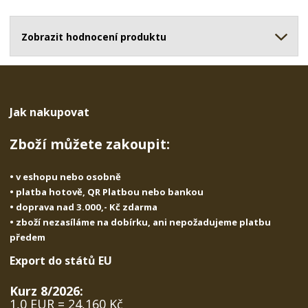
o
o
n
ž
o
č
s
ž
Zobrazit hodnocení produktu
e
t
s
t
v
t
í
v
í
Jak nakupovat
Zboží můžete zakoupit:
• v eshopu nebo osobně
• platba hotově, QR Platbou nebo bankou
• doprava nad 3.000,- Kč zdarma
• zboží nezasíláme na dobírku, ani nepožadujeme platbu
předem
Export do států EU
Kurz 8/2026:
1,0 EUR = 24,160 Kč