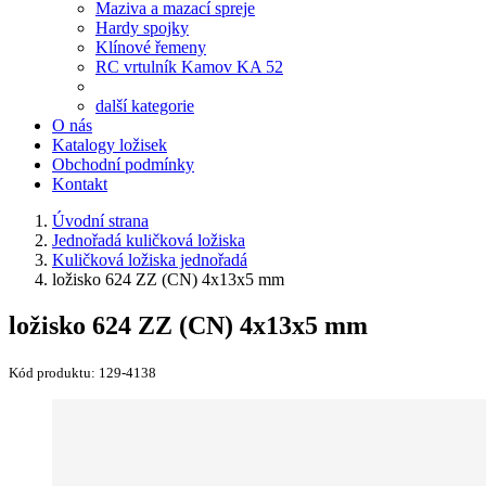
Maziva a mazací spreje
Hardy spojky
Klínové řemeny
RC vrtulník Kamov KA 52
další kategorie
O nás
Katalogy ložisek
Obchodní podmínky
Kontakt
Úvodní strana
Jednořadá kuličková ložiska
Kuličková ložiska jednořadá
ložisko 624 ZZ (CN) 4x13x5 mm
ložisko 624 ZZ (CN) 4x13x5 mm
Kód produktu:
129-4138