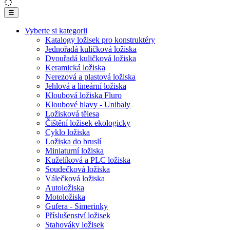
☰
Vyberte si kategorii
Katalogy ložisek pro konstruktéry
Jednořadá kuličková ložiska
Dvouřadá kuličková ložiska
Keramická ložiska
Nerezová a plastová ložiska
Jehlová a lineární ložiska
Kloubová ložiska Fluro
Kloubové hlavy - Unibaly
Ložisková tělesa
Čištění ložisek ekologicky
Cyklo ložiska
Ložiska do bruslí
Miniaturní ložiska
Kuželíková a PLC ložiska
Soudečková ložiska
Válečková ložiska
Autoložiska
Motoložiska
Gufera - Simerinky
Příslušenství ložisek
Stahováky ložisek