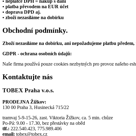
• neplátce DPH = nákup s daní
• platba převodem na EUR účet
• doprava DPD aj.
• zboží nezasíláme na dobírku
Obchodní podmínky.
Zboží nezasíláme na dobírku, ani nepožadujeme platbu předem,
GDPR - ochrana osobních údajů:
Naše firma používá pouze cookies nezbytných pro provoz našeho eshop
Kontaktujte nás
TOBEX Praha v.o.s.
PRODEJNA Žižkov:
130 00 Praha 3, Husinecká 715/22
tramvaj 5-9-15-26, zast. Viktoria Žižkov, ca. 5 min. chůze
Po-Pá: 9.00 - 17.30, bez přestávky na oběd
tlf.:
222.540.423, 775.989.406
email:
tobex@tobex.cz