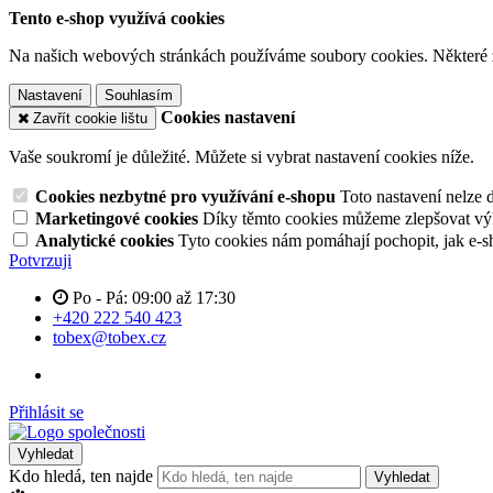
Tento e-shop využívá cookies
Na našich webových stránkách používáme soubory cookies. Některé z n
Nastavení
Souhlasím
Cookies nastavení
Zavřít cookie lištu
Vaše soukromí je důležité. Můžete si vybrat nastavení cookies níže.
Cookies nezbytné pro využívání e-shopu
Toto nastavení nelze 
Marketingové cookies
Díky těmto cookies můžeme zlepšovat výko
Analytické cookies
Tyto cookies nám pomáhají pochopit, jak e-s
Potvrzuji
Po - Pá: 09:00 až 17:30
+420 222 540 423
tobex@tobex.cz
Přihlásit se
Vyhledat
Kdo hledá, ten najde
Vyhledat