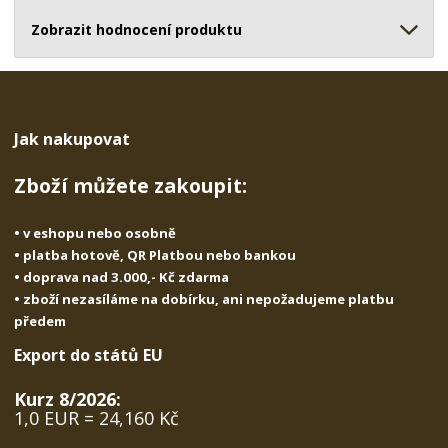
ž
o
č
s
ž
Zobrazit hodnocení produktu
e
t
s
t
v
t
í
v
í
Jak nakupovat
Zboží můžete zakoupit:
• v eshopu nebo osobně
• platba hotově, QR Platbou nebo bankou
• doprava nad 3.000,- Kč zdarma
• zboží nezasíláme na dobírku, ani nepožadujeme platbu
předem
Export do států EU
Kurz 8/2026:
1,0 EUR = 24,160 Kč