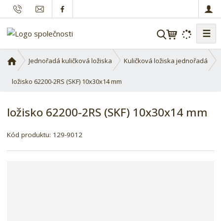
☰
V
y
h
Ú
Jednořadá kuličková ložiska
Kuličková ložiska jednořadá
l
v
o
ložisko 62200-2RS (SKF) 10x30x14 mm
e
d
d
n
a
ložisko 62200-2RS (SKF) 10x30x14 mm
í
t
s
Kód produktu:
129-9012
t
r
a
n
a