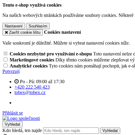
Tento e-shop využívá cookies
Na našich webových stránkách používáme soubory cookies. Některé z n
Nastavení
Souhlasím
Cookies nastavení
Zavřít cookie lištu
Vaše soukromí je důležité. Můžete si vybrat nastavení cookies níže.
Cookies nezbytné pro využívání e-shopu
Toto nastavení nelze 
Marketingové cookies
Díky těmto cookies můžeme zlepšovat výko
Analytické cookies
Tyto cookies nám pomáhají pochopit, jak e-s
Potvrzuji
Po - Pá: 09:00 až 17:30
+420 222 540 423
tobex@tobex.cz
Přihlásit se
Vyhledat
Kdo hledá, ten najde
Vyhledat