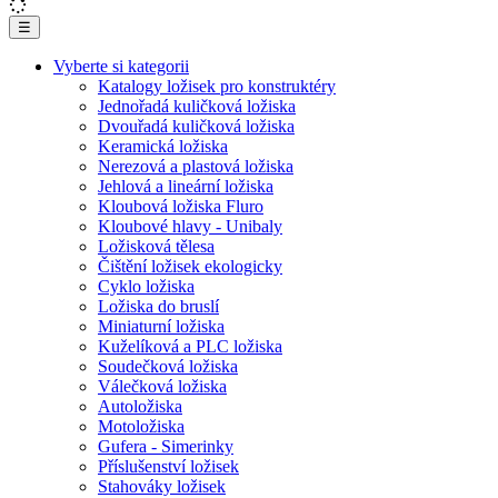
☰
Vyberte si kategorii
Katalogy ložisek pro konstruktéry
Jednořadá kuličková ložiska
Dvouřadá kuličková ložiska
Keramická ložiska
Nerezová a plastová ložiska
Jehlová a lineární ložiska
Kloubová ložiska Fluro
Kloubové hlavy - Unibaly
Ložisková tělesa
Čištění ložisek ekologicky
Cyklo ložiska
Ložiska do bruslí
Miniaturní ložiska
Kuželíková a PLC ložiska
Soudečková ložiska
Válečková ložiska
Autoložiska
Motoložiska
Gufera - Simerinky
Příslušenství ložisek
Stahováky ložisek