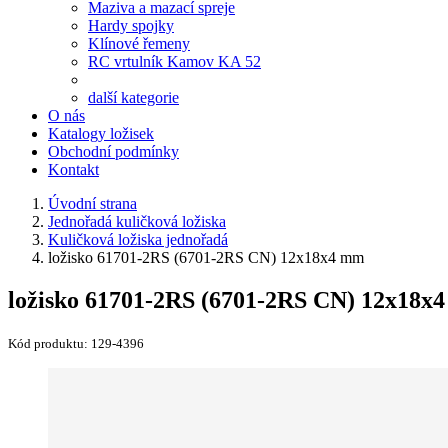
Maziva a mazací spreje
Hardy spojky
Klínové řemeny
RC vrtulník Kamov KA 52
další kategorie
O nás
Katalogy ložisek
Obchodní podmínky
Kontakt
Úvodní strana
Jednořadá kuličková ložiska
Kuličková ložiska jednořadá
ložisko 61701-2RS (6701-2RS CN) 12x18x4 mm
ložisko 61701-2RS (6701-2RS CN) 12x18x
Kód produktu:
129-4396