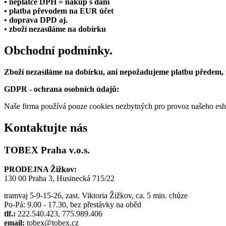
• neplátce DPH = nákup s daní
• platba převodem na EUR účet
• doprava DPD aj.
• zboží nezasíláme na dobírku
Obchodní podmínky.
Zboží nezasíláme na dobírku, ani nepožadujeme platbu předem,
GDPR - ochrana osobních údajů:
Naše firma používá pouze cookies nezbytných pro provoz našeho eshop
Kontaktujte nás
TOBEX Praha v.o.s.
PRODEJNA Žižkov:
130 00 Praha 3, Husinecká 715/22
tramvaj 5-9-15-26, zast. Viktoria Žižkov, ca. 5 min. chůze
Po-Pá: 9.00 - 17.30, bez přestávky na oběd
tlf.:
222.540.423, 775.989.406
email:
tobex@tobex.cz