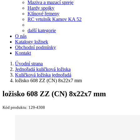
Maziva a mazací spreje
Hardy spojky
Klínové řemeny
RC vrtulník Kamov KA 52
další kategorie
O nás
Katalogy ložisek
Obchodní podmínky
Kontakt
Úvodní strana
Jednořadá kuličková ložiska
Kuličková ložiska jednořadá
ložisko 608 ZZ (CN) 8x22x7 mm
ložisko 608 ZZ (CN) 8x22x7 mm
Kód produktu:
129-4308