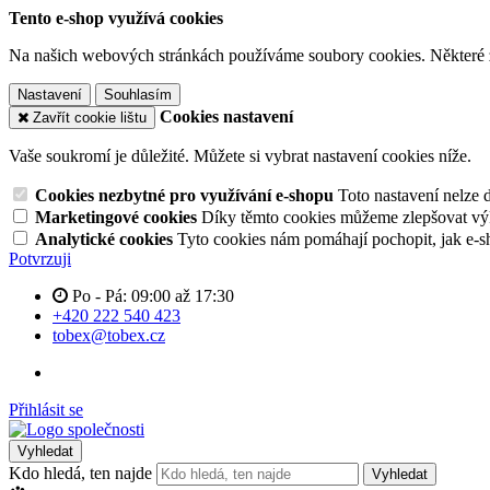
Tento e-shop využívá cookies
Na našich webových stránkách používáme soubory cookies. Některé z n
Nastavení
Souhlasím
Cookies nastavení
Zavřít cookie lištu
Vaše soukromí je důležité. Můžete si vybrat nastavení cookies níže.
Cookies nezbytné pro využívání e-shopu
Toto nastavení nelze 
Marketingové cookies
Díky těmto cookies můžeme zlepšovat výko
Analytické cookies
Tyto cookies nám pomáhají pochopit, jak e-s
Potvrzuji
Po - Pá: 09:00 až 17:30
+420 222 540 423
tobex@tobex.cz
Přihlásit se
Vyhledat
Kdo hledá, ten najde
Vyhledat