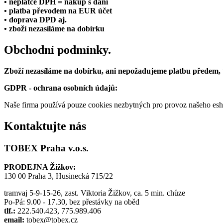
• neplátce DPH = nákup s daní
• platba převodem na EUR účet
• doprava DPD aj.
• zboží nezasíláme na dobírku
Obchodní podmínky.
Zboží nezasíláme na dobírku, ani nepožadujeme platbu předem,
GDPR - ochrana osobních údajů:
Naše firma používá pouze cookies nezbytných pro provoz našeho eshop
Kontaktujte nás
TOBEX Praha v.o.s.
PRODEJNA Žižkov:
130 00 Praha 3, Husinecká 715/22
tramvaj 5-9-15-26, zast. Viktoria Žižkov, ca. 5 min. chůze
Po-Pá: 9.00 - 17.30, bez přestávky na oběd
tlf.:
222.540.423, 775.989.406
email:
tobex@tobex.cz