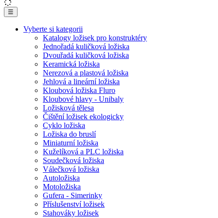
☰
Vyberte si kategorii
Katalogy ložisek pro konstruktéry
Jednořadá kuličková ložiska
Dvouřadá kuličková ložiska
Keramická ložiska
Nerezová a plastová ložiska
Jehlová a lineární ložiska
Kloubová ložiska Fluro
Kloubové hlavy - Unibaly
Ložisková tělesa
Čištění ložisek ekologicky
Cyklo ložiska
Ložiska do bruslí
Miniaturní ložiska
Kuželíková a PLC ložiska
Soudečková ložiska
Válečková ložiska
Autoložiska
Motoložiska
Gufera - Simerinky
Příslušenství ložisek
Stahováky ložisek