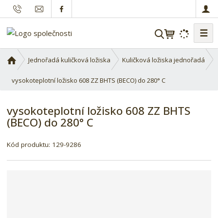
☰
V
y
h
Ú
Jednořadá kuličková ložiska
Kuličková ložiska jednořadá
l
v
o
vysokoteplotní ložisko 608 ZZ BHTS (BECO) do 280° C
e
d
d
n
a
vysokoteplotní ložisko 608 ZZ BHTS
í
t
(BECO) do 280° C
s
t
r
Kód produktu:
129-9286
a
n
a