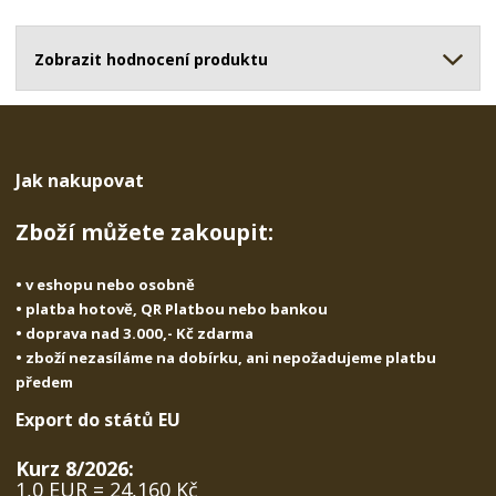
o
o
n
ž
o
č
s
ž
Zobrazit hodnocení produktu
e
t
s
t
v
t
í
v
í
Jak nakupovat
Zboží můžete zakoupit:
• v eshopu nebo osobně
• platba hotově, QR Platbou nebo bankou
• doprava nad 3.000,- Kč zdarma
• zboží nezasíláme na dobírku, ani nepožadujeme platbu
předem
Export do států EU
Kurz 8/2026:
1,0 EUR = 24,160 Kč