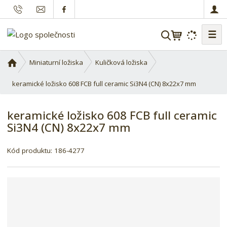
☰
V
y
h
Ú
Miniaturní ložiska
Kuličková ložiska
l
v
o
keramické ložisko 608 FCB full ceramic Si3N4 (CN) 8x22x7 mm
e
d
d
n
a
keramické ložisko 608 FCB full ceramic
í
t
Si3N4 (CN) 8x22x7 mm
s
t
r
Kód produktu:
186-4277
a
n
a