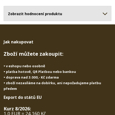
o
o
n
ž
o
č
s
ž
Zobrazit hodnocení produktu
e
t
s
t
v
t
í
v
í
Jak nakupovat
Zboží můžete zakoupit:
• v eshopu nebo osobně
• platba hotově, QR Platbou nebo bankou
• doprava nad 3.000,- Kč zdarma
• zboží nezasíláme na dobírku, ani nepožadujeme platbu
předem
Export do států EU
Kurz 8/2026:
1,0 EUR = 24,160 Kč