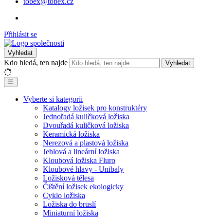
tobex@tobex.cz
Přihlásit se
Vyhledat
Kdo hledá, ten najde
Vyhledat
☰
Vyberte si kategorii
Katalogy ložisek pro konstruktéry
Jednořadá kuličková ložiska
Dvouřadá kuličková ložiska
Keramická ložiska
Nerezová a plastová ložiska
Jehlová a lineární ložiska
Kloubová ložiska Fluro
Kloubové hlavy - Unibaly
Ložisková tělesa
Čištění ložisek ekologicky
Cyklo ložiska
Ložiska do bruslí
Miniaturní ložiska