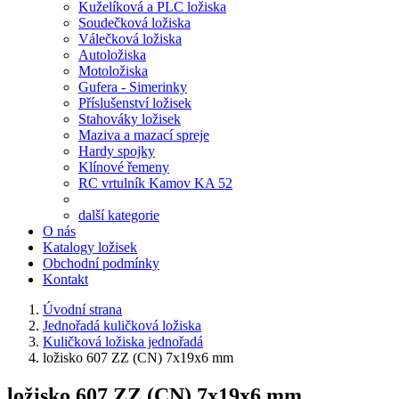
Kuželíková a PLC ložiska
Soudečková ložiska
Válečková ložiska
Autoložiska
Motoložiska
Gufera - Simerinky
Příslušenství ložisek
Stahováky ložisek
Maziva a mazací spreje
Hardy spojky
Klínové řemeny
RC vrtulník Kamov KA 52
další kategorie
O nás
Katalogy ložisek
Obchodní podmínky
Kontakt
Úvodní strana
Jednořadá kuličková ložiska
Kuličková ložiska jednořadá
ložisko 607 ZZ (CN) 7x19x6 mm
ložisko 607 ZZ (CN) 7x19x6 mm