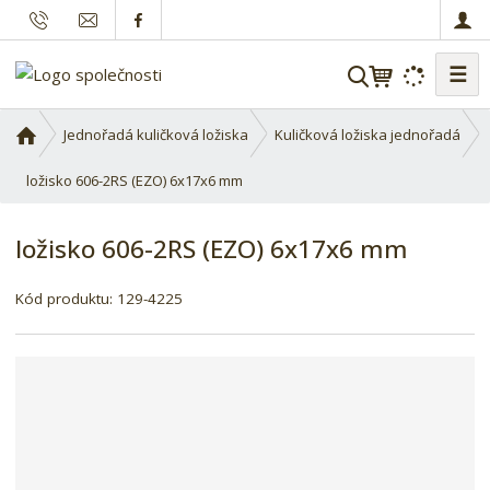
☰
V
y
h
Ú
Jednořadá kuličková ložiska
Kuličková ložiska jednořadá
l
v
o
ložisko 606-2RS (EZO) 6x17x6 mm
e
d
d
n
a
ložisko 606-2RS (EZO) 6x17x6 mm
í
t
s
Kód produktu:
129-4225
t
r
a
n
a