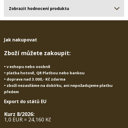
ž
o
č
s
ž
Zobrazit hodnocení produktu
e
t
s
t
v
t
í
v
í
Jak nakupovat
Zboží můžete zakoupit:
• v eshopu nebo osobně
• platba hotově, QR Platbou nebo bankou
• doprava nad 3.000,- Kč zdarma
• zboží nezasíláme na dobírku, ani nepožadujeme platbu
předem
Export do států EU
Kurz 8/2026:
1,0 EUR = 24,160 Kč