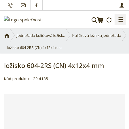
☰
V
y
h
Ú
Jednořadá kuličková ložiska
Kuličková ložiska jednořadá
l
v
o
ložisko 604-2RS (CN) 4x12x4 mm
e
d
d
n
a
ložisko 604-2RS (CN) 4x12x4 mm
í
t
s
Kód produktu:
129-4135
t
r
a
n
a