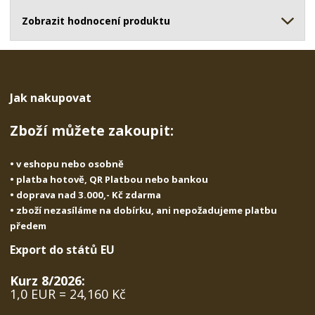
ž
o
č
s
ž
Zobrazit hodnocení produktu
e
t
s
t
v
t
í
v
í
Jak nakupovat
Zboží můžete zakoupit:
• v eshopu nebo osobně
• platba hotově, QR Platbou nebo bankou
• doprava nad 3.000,- Kč zdarma
• zboží nezasíláme na dobírku, ani nepožadujeme platbu
předem
Export do států EU
Kurz 8/2026:
1,0 EUR = 24,160 Kč