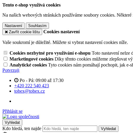
Tento e-shop využívá cookies
Na našich webových stránkách používáme soubory cookies. Některé z n
Nastavení
Souhlasím
Cookies nastavení
Zavřít cookie lištu
Vaše soukromí je důležité. Můžete si vybrat nastavení cookies níže.
Cookies nezbytné pro využívání e-shopu
Toto nastavení nelze 
Marketingové cookies
Díky těmto cookies můžeme zlepšovat výko
Analytické cookies
Tyto cookies nám pomáhají pochopit, jak e-s
Potvrzuji
Po - Pá: 09:00 až 17:30
+420 222 540 423
tobex@tobex.cz
Přihlásit se
Vyhledat
Kdo hledá, ten najde
Vyhledat