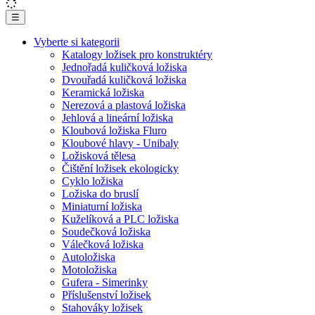
☰
Vyberte si kategorii
Katalogy ložisek pro konstruktéry
Jednořadá kuličková ložiska
Dvouřadá kuličková ložiska
Keramická ložiska
Nerezová a plastová ložiska
Jehlová a lineární ložiska
Kloubová ložiska Fluro
Kloubové hlavy - Unibaly
Ložisková tělesa
Čištění ložisek ekologicky
Cyklo ložiska
Ložiska do bruslí
Miniaturní ložiska
Kuželíková a PLC ložiska
Soudečková ložiska
Válečková ložiska
Autoložiska
Motoložiska
Gufera - Simerinky
Příslušenství ložisek
Stahováky ložisek