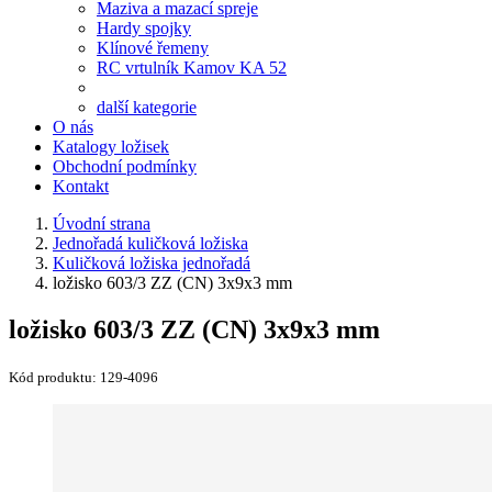
Maziva a mazací spreje
Hardy spojky
Klínové řemeny
RC vrtulník Kamov KA 52
další kategorie
O nás
Katalogy ložisek
Obchodní podmínky
Kontakt
Úvodní strana
Jednořadá kuličková ložiska
Kuličková ložiska jednořadá
ložisko 603/3 ZZ (CN) 3x9x3 mm
ložisko 603/3 ZZ (CN) 3x9x3 mm
Kód produktu:
129-4096