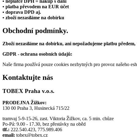
• neplátce DPH = nákup s daní
• platba převodem na EUR účet
• doprava DPD aj.
• zboží nezasíláme na dobírku
Obchodní podmínky.
Zboží nezasíláme na dobírku, ani nepožadujeme platbu předem,
GDPR - ochrana osobních údajů:
Naše firma používá pouze cookies nezbytných pro provoz našeho eshop
Kontaktujte nás
TOBEX Praha v.o.s.
PRODEJNA Žižkov:
130 00 Praha 3, Husinecká 715/22
tramvaj 5-9-15-26, zast. Viktoria Žižkov, ca. 5 min. chůze
Po-Pá: 9.00 - 17.30, bez přestávky na oběd
tlf.:
222.540.423, 775.989.406
email:
tobex@tobex.cz