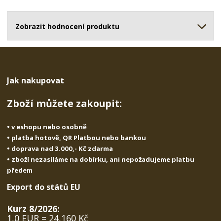
o
o
n
ž
o
č
s
ž
Zobrazit hodnocení produktu
e
t
s
t
v
t
í
v
í
Jak nakupovat
Zboží můžete zakoupit:
• v eshopu nebo osobně
• platba hotově, QR Platbou nebo bankou
• doprava nad 3.000,- Kč zdarma
• zboží nezasíláme na dobírku, ani nepožadujeme platbu
předem
Export do států EU
Kurz 8/2026:
1,0 EUR = 24,160 Kč