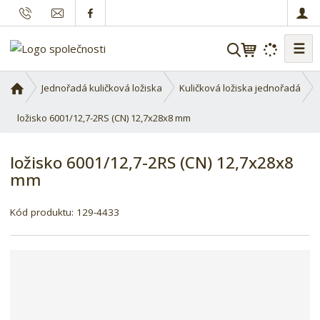
☰
V
y
h
Ú
Jednořadá kuličková ložiska
Kuličková ložiska jednořadá
l
v
o
ložisko 6001/12,7-2RS (CN) 12,7x28x8 mm
e
d
d
n
a
ložisko 6001/12,7-2RS (CN) 12,7x28x8
í
t
mm
s
t
r
Kód produktu:
129-4433
a
n
a