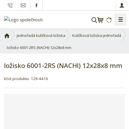
☰
V
y
h
Ú
Jednořadá kuličková ložiska
Kuličková ložiska jednořadá
l
v
o
ložisko 6001-2RS (NACHI) 12x28x8 mm
e
d
d
n
a
ložisko 6001-2RS (NACHI) 12x28x8 mm
í
t
s
Kód produktu:
129-4416
t
r
a
n
a