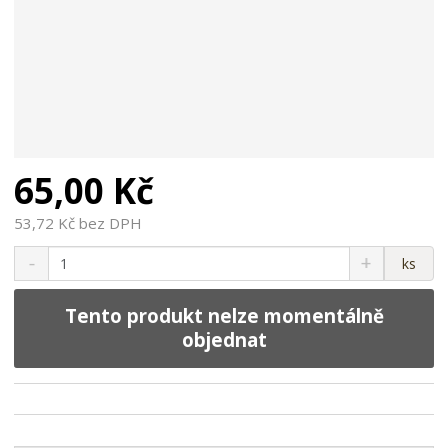
65,00 Kč
53,72 Kč bez DPH
S
N
Z
ks
n
a
m
í
v
ě
ž
ý
Tento produkt nelze momentálně
n
i
š
objednat
i
t
i
t
m
t
p
n
m
o
o
n
ž
o
č