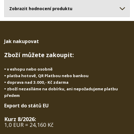
s
ž
e
t
s
t
Zobrazit hodnocení produktu
v
t
í
v
í
Jak nakupovat
Zboží můžete zakoupit:
• v eshopu nebo osobně
• platba hotově, QR Platbou nebo bankou
• doprava nad 3.000,- Kč zdarma
• zboží nezasíláme na dobírku, ani nepožadujeme platbu
předem
Export do států EU
Kurz 8/2026:
1,0 EUR = 24,160 Kč