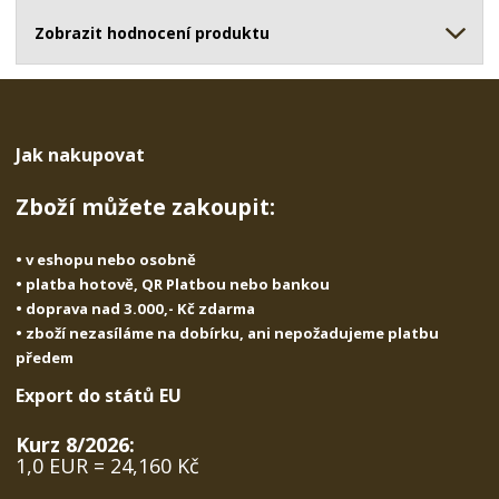
ž
o
č
s
ž
Zobrazit hodnocení produktu
e
t
s
t
v
t
í
v
í
Jak nakupovat
Zboží můžete zakoupit:
• v eshopu nebo osobně
• platba hotově, QR Platbou nebo bankou
• doprava nad 3.000,- Kč zdarma
• zboží nezasíláme na dobírku, ani nepožadujeme platbu
předem
Export do států EU
Kurz 8/2026:
1,0 EUR = 24,160 Kč