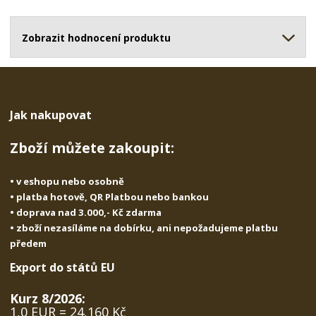
o
o
n
ž
o
č
s
ž
Zobrazit hodnocení produktu
e
t
s
t
v
t
í
v
í
Jak nakupovat
Zboží můžete zakoupit:
• v eshopu nebo osobně
• platba hotově, QR Platbou nebo bankou
• doprava nad 3.000,- Kč zdarma
• zboží nezasíláme na dobírku, ani nepožadujeme platbu
předem
Export do států EU
Kurz 8/2026:
1,0 EUR = 24,160 Kč