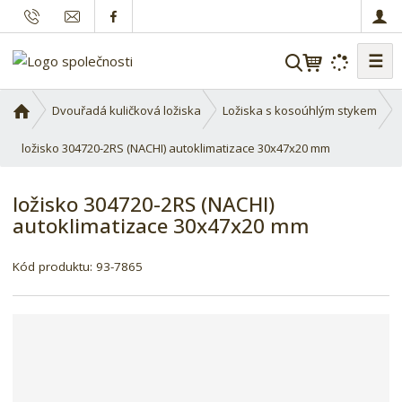
☰
V
y
h
Ú
Dvouřadá kuličková ložiska
Ložiska s kosoúhlým stykem
l
v
o
ložisko 304720-2RS (NACHI) autoklimatizace 30x47x20 mm
e
d
d
n
a
ložisko 304720-2RS (NACHI)
í
t
autoklimatizace 30x47x20 mm
s
t
r
Kód produktu:
93-7865
a
n
a