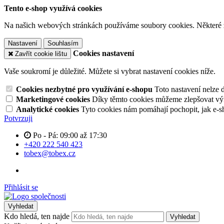
Tento e-shop využívá cookies
Na našich webových stránkách používáme soubory cookies. Některé z n
Nastavení
Souhlasím
Cookies nastavení
Zavřít cookie lištu
Vaše soukromí je důležité. Můžete si vybrat nastavení cookies níže.
Cookies nezbytné pro využívání e-shopu
Toto nastavení nelze 
Marketingové cookies
Díky těmto cookies můžeme zlepšovat výko
Analytické cookies
Tyto cookies nám pomáhají pochopit, jak e-s
Potvrzuji
Po - Pá: 09:00 až 17:30
+420 222 540 423
tobex@tobex.cz
Přihlásit se
Vyhledat
Kdo hledá, ten najde
Vyhledat