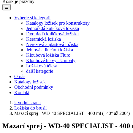
Košík je prázdný
☰
Vyberte si kategorii
Katalogy ložisek pro konstruktéry
Jednořadá kuličková ložiska
Dvouřadá kuličková ložiska
Keramická ložiska
Nerezová a plastová ložiska
Jehlová a lineární ložiska
Kloubová ložiska Fluro
Kloubové hlavy - Unibaly
Ložisková tělesa
další kategorie
O nás
Katalogy ložisek
Obchodní podmínky
Kontakt
Úvodní strana
Ložiska do bruslí
Mazací sprej - WD-40 SPECIALIST - 400 ml (- 40° až 200°) - 
Mazací sprej - WD-40 SPECIALIST - 400 ml 