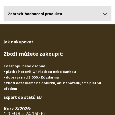
o
o
n
ž
o
č
s
ž
Zobrazit hodnocení produktu
e
t
s
t
v
t
í
v
í
Jak nakupovat
Zboží můžete zakoupit:
• v eshopu nebo osobně
• platba hotově, QR Platbou nebo bankou
• doprava nad 3.000,- Kč zdarma
• zboží nezasíláme na dobírku, ani nepožadujeme platbu
předem
Export do států EU
Kurz 8/2026:
1,0 EUR = 24,160 Kč