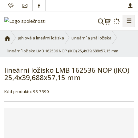
☰
V
y
h
Ú
Jehlová a lineární ložiska
Lineární a jiná ložiska
l
v
o
lineární ložisko LMB 162536 NOP (IKO) 25,4x39,688x57,15 mm
e
d
d
n
a
lineární ložisko LMB 162536 NOP (IKO)
í
t
25,4x39,688x57,15 mm
s
t
r
Kód produktu:
98-7390
a
n
a