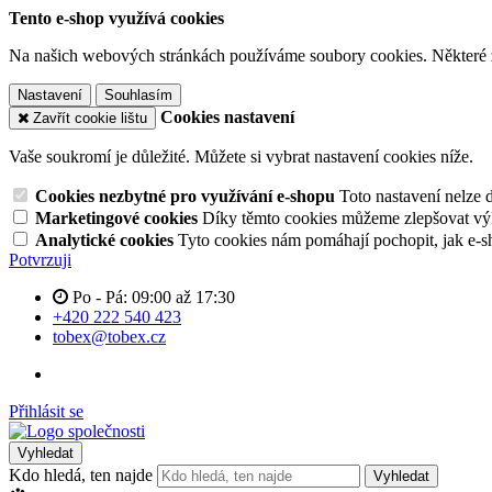
Tento e-shop využívá cookies
Na našich webových stránkách používáme soubory cookies. Některé z n
Nastavení
Souhlasím
Cookies nastavení
Zavřít cookie lištu
Vaše soukromí je důležité. Můžete si vybrat nastavení cookies níže.
Cookies nezbytné pro využívání e-shopu
Toto nastavení nelze 
Marketingové cookies
Díky těmto cookies můžeme zlepšovat výko
Analytické cookies
Tyto cookies nám pomáhají pochopit, jak e-s
Potvrzuji
Po - Pá: 09:00 až 17:30
+420 222 540 423
tobex@tobex.cz
Přihlásit se
Vyhledat
Kdo hledá, ten najde
Vyhledat