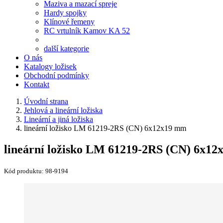
Maziva a mazací spreje
Hardy spojky
Klínové řemeny
RC vrtulník Kamov KA 52
další kategorie
O nás
Katalogy ložisek
Obchodní podmínky
Kontakt
Úvodní strana
Jehlová a lineární ložiska
Lineární a jiná ložiska
lineární ložisko LM 61219-2RS (CN) 6x12x19 mm
lineární ložisko LM 61219-2RS (CN) 6x1
Kód produktu:
98-9194