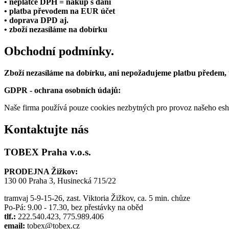
• neplátce DPH = nákup s daní
• platba převodem na EUR účet
• doprava DPD aj.
• zboží nezasíláme na dobírku
Obchodní podmínky.
Zboží nezasíláme na dobírku, ani nepožadujeme platbu předem,
GDPR - ochrana osobních údajů:
Naše firma používá pouze cookies nezbytných pro provoz našeho eshop
Kontaktujte nás
TOBEX Praha v.o.s.
PRODEJNA Žižkov:
130 00 Praha 3, Husinecká 715/22
tramvaj 5-9-15-26, zast. Viktoria Žižkov, ca. 5 min. chůze
Po-Pá: 9.00 - 17.30, bez přestávky na oběd
tlf.:
222.540.423, 775.989.406
email:
tobex@tobex.cz