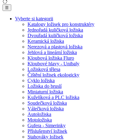
☰
Vyberte si kategorii
Katalogy ložisek pro konstruktéry
Jednořadá kuličková ložiska
Dvouřadá kuličková ložiska
Keramická ložiska
Nerezová a plastová ložiska
Jehlová a lineární ložiska
Kloubová ložiska Fluro
Kloubové hlavy - Unibaly
Ložisková tělesa
Čištění ložisek ekologicky
Cyklo ložiska
Ložiska do bruslí
Miniaturní ložiska
Kuželíková a PLC ložiska
Soudečková ložiska
Válečková ložiska
Autoložiska
Motoložiska
Gufera - Simerinky
Příslušenství ložisek
Stahováky ložisek