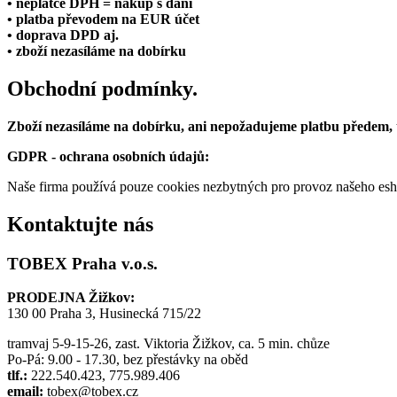
• neplátce DPH = nákup s daní
• platba převodem na EUR účet
• doprava DPD aj.
• zboží nezasíláme na dobírku
Obchodní podmínky.
Zboží nezasíláme na dobírku, ani nepožadujeme platbu předem,
GDPR - ochrana osobních údajů:
Naše firma používá pouze cookies nezbytných pro provoz našeho eshop
Kontaktujte nás
TOBEX Praha v.o.s.
PRODEJNA Žižkov:
130 00 Praha 3, Husinecká 715/22
tramvaj 5-9-15-26, zast. Viktoria Žižkov, ca. 5 min. chůze
Po-Pá: 9.00 - 17.30, bez přestávky na oběd
tlf.:
222.540.423, 775.989.406
email:
tobex@tobex.cz