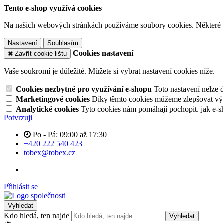
Tento e-shop využívá cookies
Na našich webových stránkách používáme soubory cookies. Některé z n
Nastavení
Souhlasím
Cookies nastavení
Zavřít cookie lištu
Vaše soukromí je důležité. Můžete si vybrat nastavení cookies níže.
Cookies nezbytné pro využívání e-shopu
Toto nastavení nelze 
Marketingové cookies
Díky těmto cookies můžeme zlepšovat výko
Analytické cookies
Tyto cookies nám pomáhají pochopit, jak e-s
Potvrzuji
Po - Pá: 09:00 až 17:30
+420 222 540 423
tobex@tobex.cz
Přihlásit se
Vyhledat
Kdo hledá, ten najde
Vyhledat