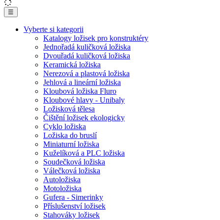
☰
Vyberte si kategorii
Katalogy ložisek pro konstruktéry
Jednořadá kuličková ložiska
Dvouřadá kuličková ložiska
Keramická ložiska
Nerezová a plastová ložiska
Jehlová a lineární ložiska
Kloubová ložiska Fluro
Kloubové hlavy - Unibaly
Ložisková tělesa
Čištění ložisek ekologicky
Cyklo ložiska
Ložiska do bruslí
Miniaturní ložiska
Kuželíková a PLC ložiska
Soudečková ložiska
Válečková ložiska
Autoložiska
Motoložiska
Gufera - Simerinky
Příslušenství ložisek
Stahováky ložisek