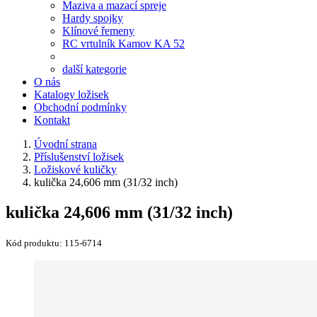
Maziva a mazací spreje
Hardy spojky
Klínové řemeny
RC vrtulník Kamov KA 52
další kategorie
O nás
Katalogy ložisek
Obchodní podmínky
Kontakt
Úvodní strana
Příslušenství ložisek
Ložiskové kuličky
kulička 24,606 mm (31/32 inch)
kulička 24,606 mm (31/32 inch)
Kód produktu:
115-6714