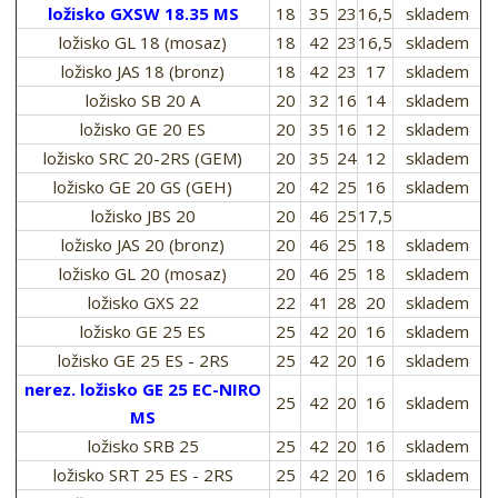
ložisko GXSW 18.35 MS
18
35
23
16,5
skladem
ložisko GL 18 (mosaz)
18
42
23
16,5
skladem
ložisko JAS 18 (bronz)
18
42
23
17
skladem
ložisko SB 20 A
20
32
16
14
skladem
ložisko GE 20 ES
20
35
16
12
skladem
ložisko SRC 20-2RS (GEM)
20
35
24
12
skladem
ložisko GE 20 GS (GEH)
20
42
25
16
skladem
ložisko JBS 20
20
46
25
17,5
ložisko JAS 20 (bronz)
20
46
25
18
skladem
ložisko GL 20 (mosaz)
20
46
25
18
skladem
ložisko GXS 22
22
41
28
20
skladem
ložisko GE 25 ES
25
42
20
16
skladem
ložisko GE 25 ES - 2RS
25
42
20
16
skladem
nerez. ložisko GE 25 EC-NIRO
25
42
20
16
skladem
MS
ložisko SRB 25
25
42
20
16
skladem
ložisko SRT 25 ES - 2RS
25
42
20
16
skladem