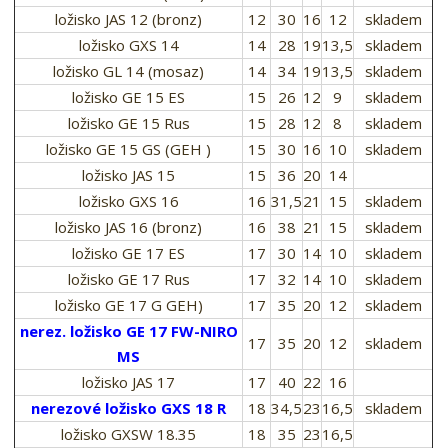
ložisko JAS 12 (bronz)
12
30
16
12
skladem
ložisko GXS 14
14
28
19
13,5
skladem
ložisko GL 14 (mosaz)
14
34
19
13,5
skladem
ložisko GE 15 ES
15
26
12
9
skladem
ložisko GE 15 Rus
15
28
12
8
skladem
ložisko GE 15 GS (GEH )
15
30
16
10
skladem
ložisko JAS 15
15
36
20
14
ložisko GXS 16
16
31,5
21
15
skladem
ložisko JAS 16 (bronz)
16
38
21
15
skladem
ložisko GE 17 ES
17
30
14
10
skladem
ložisko GE 17 Rus
17
32
14
10
skladem
ložisko GE 17 G GEH)
17
35
20
12
skladem
nerez. ložisko GE 17 FW-NIRO
17
35
20
12
skladem
MS
ložisko JAS 17
17
40
22
16
nerezové ložisko GXS 18 R
18
34,5
23
16,5
skladem
ložisko GXSW 18.35
18
35
23
16,5