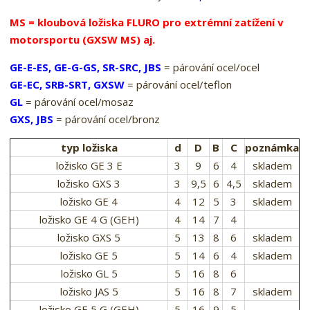
MS = kloubová ložiska FLURO pro extrémní zatížení v
motorsportu (GXSW MS) aj.
GE-E-ES, GE-G-GS, SR-SRC, JBS
= párování ocel/ocel
GE-EC, SRB-SRT, GXSW
= párování ocel/teflon
GL
= párování ocel/mosaz
GXS, JBS
= párování ocel/bronz
typ ložiska
d
D
B
C
poznámka
ložisko GE 3 E
3
9
6
4
skladem
ložisko GXS 3
3
9,5
6
4,5
skladem
ložisko GE 4
4
12
5
3
skladem
ložisko GE 4 G (GEH)
4
14
7
4
ložisko GXS 5
5
13
8
6
skladem
ložisko GE 5
5
14
6
4
skladem
ložisko GL 5
5
16
8
6
ložisko JAS 5
5
16
8
7
skladem
ložisko GE 5 G (GEH)
5
16
9
5