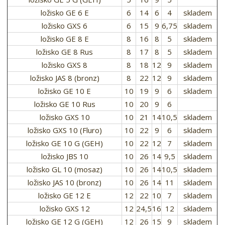
ložisko GE 6 E
6
14
6
4
skladem
ložisko GXS 6
6
15
9
6,75
skladem
ložisko GE 8 E
8
16
8
5
skladem
ložisko GE 8 Rus
8
17
8
5
skladem
ložisko GXS 8
8
18
12
9
skladem
ložisko JAS 8 (bronz)
8
22
12
9
skladem
ložisko GE 10 E
10
19
9
6
skladem
ložisko GE 10 Rus
10
20
9
6
ložisko GXS 10
10
21
14
10,5
skladem
ložisko GXS 10 (Fluro)
10
22
9
6
skladem
ložisko GE 10 G (GEH)
10
22
12
7
skladem
ložisko JBS 10
10
26
14
9,5
skladem
ložisko GL 10 (mosaz)
10
26
14
10,5
skladem
ložisko JAS 10 (bronz)
10
26
14
11
skladem
ložisko GE 12 E
12
22
10
7
skladem
ložisko GXS 12
12
24,5
16
12
skladem
ložisko GE 12 G (GEH)
12
26
15
9
skladem