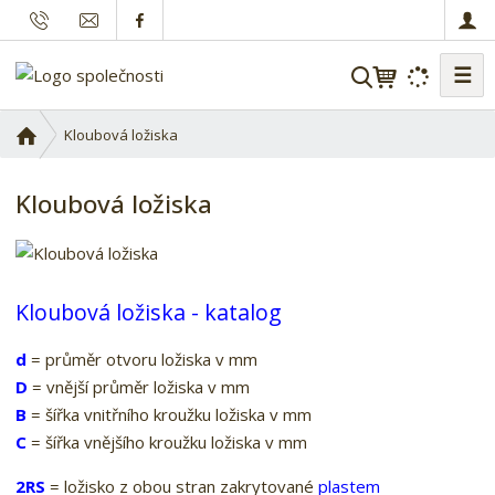
☰
V
y
h
Ú
Kloubová ložiska
l
v
o
e
Kloubová ložiska
d
d
n
a
í
t
s
t
Kloubová ložiska - katalog
r
a
d
= průměr otvoru ložiska v mm
n
D
= vnější průměr ložiska v mm
a
B
= šířka vnitřního kroužku ložiska v mm
C
= šířka vnějšího kroužku ložiska v mm
2RS
= ložisko z obou stran zakrytované
plastem