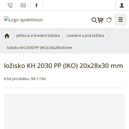
☰
V
y
h
Ú
Jehlová a lineární ložiska
Lineární a jiná ložiska
l
v
o
ložisko KH 2030 PP (IKO) 20x28x30 mm
e
d
d
n
a
ložisko KH 2030 PP (IKO) 20x28x30 mm
í
t
s
K
Kód produktu:
98-1746
t
ó
r
d
a
d
n
o
a
d
a
v
a