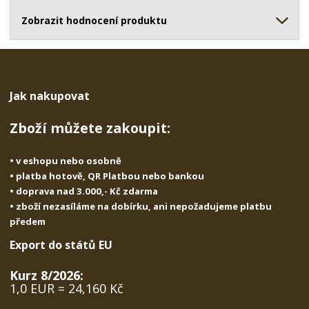
ž
o
č
s
ž
Zobrazit hodnocení produktu
e
t
s
t
v
t
í
v
í
Jak nakupovat
Zboží můžete zakoupit:
• v eshopu nebo osobně
• platba hotově, QR Platbou nebo bankou
• doprava nad 3.000,- Kč zdarma
• zboží nezasíláme na dobírku, ani nepožadujeme platbu
předem
Export do států EU
Kurz 8/2026:
1,0 EUR = 24,160 Kč