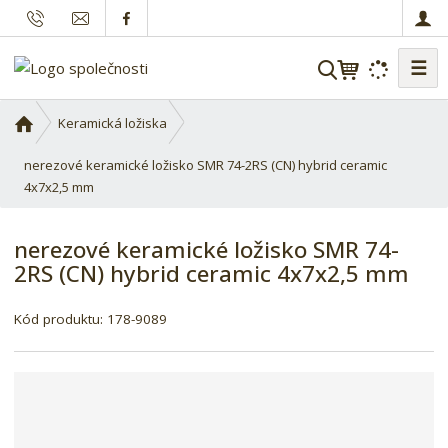
☰
V
y
h
Ú
Keramická ložiska
l
v
o
nerezové keramické ložisko SMR 74-2RS (CN) hybrid ceramic
e
d
4x7x2,5 mm
d
n
a
í
t
nerezové keramické ložisko SMR 74-
s
2RS (CN) hybrid ceramic 4x7x2,5 mm
t
r
a
Kód produktu:
178-9089
n
a