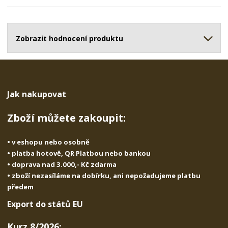
p
n
m
o
o
n
ž
o
č
s
ž
Zobrazit hodnocení produktu
e
t
s
t
v
t
í
v
í
Jak nakupovat
Zboží můžete zakoupit:
• v eshopu nebo osobně
• platba hotově, QR Platbou nebo bankou
• doprava nad 3.000,- Kč zdarma
• zboží nezasíláme na dobírku, ani nepožadujeme platbu
předem
Export do států EU
Kurz 8/2026: