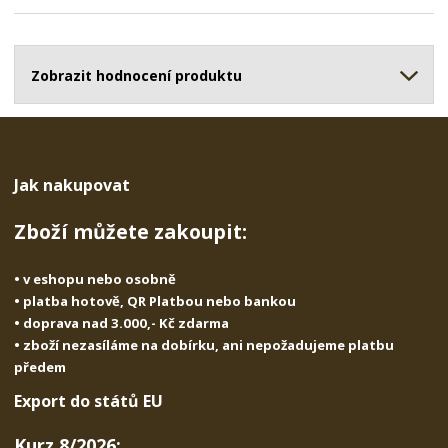
p
n
m
o
o
n
ž
o
č
s
ž
Zobrazit hodnocení produktu
e
t
s
t
v
t
í
v
í
Jak nakupovat
Zboží můžete zakoupit:
• v eshopu nebo osobně
• platba hotově, QR Platbou nebo bankou
• doprava nad 3.000,- Kč zdarma
• zboží nezasíláme na dobírku, ani nepožadujeme platbu
předem
Export do států EU
Kurz 8/2026: