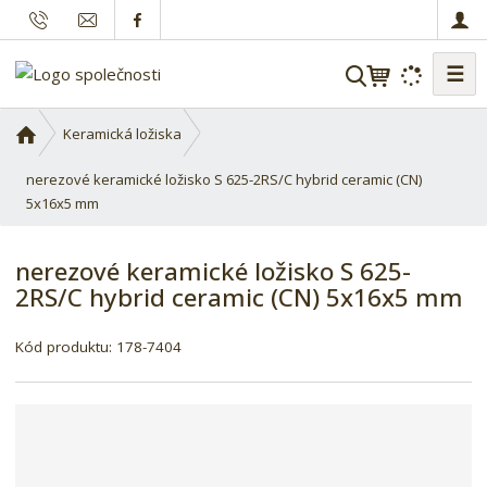
☰
V
y
h
Ú
Keramická ložiska
l
v
o
nerezové keramické ložisko S 625-2RS/C hybrid ceramic (CN)
e
d
5x16x5 mm
d
n
a
í
t
nerezové keramické ložisko S 625-
s
2RS/C hybrid ceramic (CN) 5x16x5 mm
t
r
a
Kód produktu:
178-7404
n
a