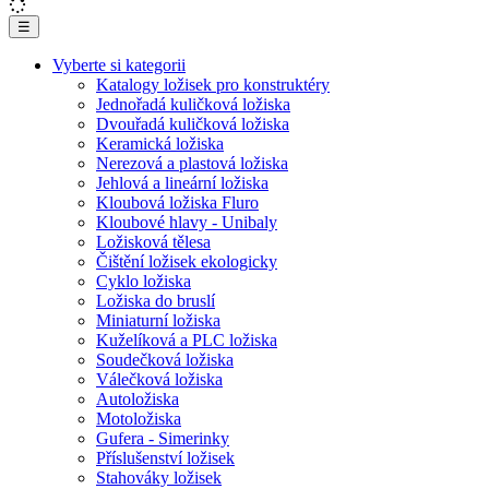
☰
Vyberte si kategorii
Katalogy ložisek pro konstruktéry
Jednořadá kuličková ložiska
Dvouřadá kuličková ložiska
Keramická ložiska
Nerezová a plastová ložiska
Jehlová a lineární ložiska
Kloubová ložiska Fluro
Kloubové hlavy - Unibaly
Ložisková tělesa
Čištění ložisek ekologicky
Cyklo ložiska
Ložiska do bruslí
Miniaturní ložiska
Kuželíková a PLC ložiska
Soudečková ložiska
Válečková ložiska
Autoložiska
Motoložiska
Gufera - Simerinky
Příslušenství ložisek
Stahováky ložisek