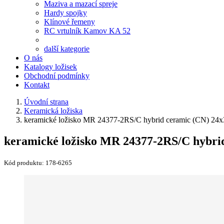
Maziva a mazací spreje
Hardy spojky
Klínové řemeny
RC vrtulník Kamov KA 52
další kategorie
O nás
Katalogy ložisek
Obchodní podmínky
Kontakt
Úvodní strana
Keramická ložiska
keramické ložisko MR 24377-2RS/C hybrid ceramic (CN) 24
keramické ložisko MR 24377-2RS/C hybri
Kód produktu:
178-6265