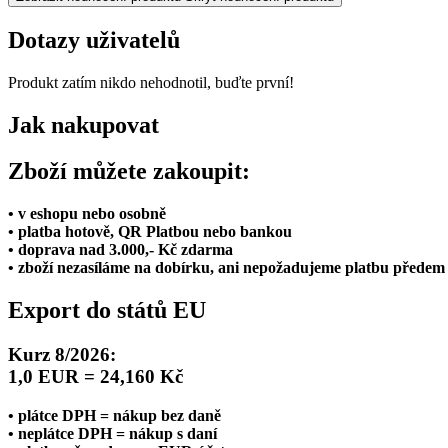
Dotazy uživatelů
Produkt zatím nikdo nehodnotil, buďte první!
Jak nakupovat
Zboží můžete zakoupit:
• v eshopu nebo osobně
• platba hotově, QR Platbou nebo bankou
• doprava nad 3.000,- Kč zdarma
• zboží nezasíláme na dobírku, ani nepožadujeme platbu předem
Export do států EU
Kurz 8/2026:
1,0 EUR = 24,160 Kč
• plátce DPH = nákup bez daně
• neplátce DPH = nákup s daní