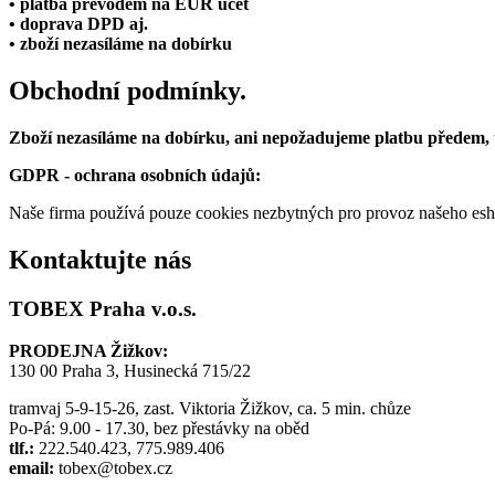
• platba převodem na EUR účet
• doprava DPD aj.
• zboží nezasíláme na dobírku
Obchodní podmínky.
Zboží nezasíláme na dobírku, ani nepožadujeme platbu předem,
GDPR - ochrana osobních údajů:
Naše firma používá pouze cookies nezbytných pro provoz našeho eshop
Kontaktujte nás
TOBEX Praha v.o.s.
PRODEJNA Žižkov:
130 00 Praha 3, Husinecká 715/22
tramvaj 5-9-15-26, zast. Viktoria Žižkov, ca. 5 min. chůze
Po-Pá: 9.00 - 17.30, bez přestávky na oběd
tlf.:
222.540.423, 775.989.406
email:
tobex@tobex.cz