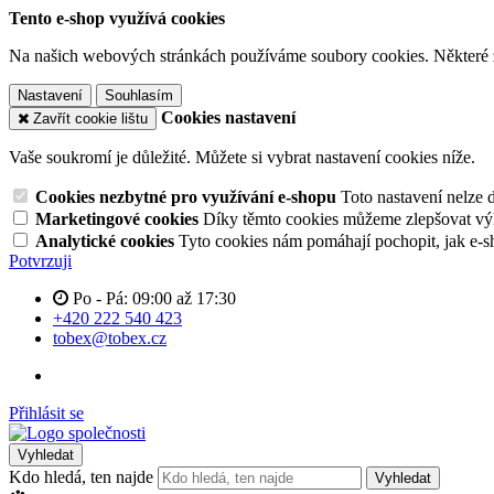
Tento e-shop využívá cookies
Na našich webových stránkách používáme soubory cookies. Některé z n
Nastavení
Souhlasím
Cookies nastavení
Zavřít cookie lištu
Vaše soukromí je důležité. Můžete si vybrat nastavení cookies níže.
Cookies nezbytné pro využívání e-shopu
Toto nastavení nelze 
Marketingové cookies
Díky těmto cookies můžeme zlepšovat výko
Analytické cookies
Tyto cookies nám pomáhají pochopit, jak e-s
Potvrzuji
Po - Pá: 09:00 až 17:30
+420 222 540 423
tobex@tobex.cz
Přihlásit se
Vyhledat
Kdo hledá, ten najde
Vyhledat