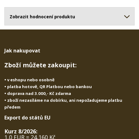
o
o
n
ž
o
č
s
ž
Zobrazit hodnocení produktu
e
t
s
t
v
t
í
v
í
Jak nakupovat
Zboží můžete zakoupit:
• v eshopu nebo osobně
• platba hotově, QR Platbou nebo bankou
• doprava nad 3.000,- Kč zdarma
• zboží nezasíláme na dobírku, ani nepožadujeme platbu
předem
Export do států EU
Kurz 8/2026:
1,0 EUR = 24,160 Kč