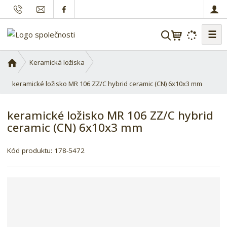
☰
V
y
h
Ú
Keramická ložiska
l
v
o
keramické ložisko MR 106 ZZ/C hybrid ceramic (CN) 6x10x3 mm
e
d
d
n
a
keramické ložisko MR 106 ZZ/C hybrid
í
t
ceramic (CN) 6x10x3 mm
s
t
r
Kód produktu:
178-5472
a
n
a