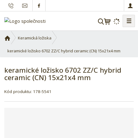
☰
V
y
h
Ú
Keramická ložiska
l
v
o
keramické ložisko 6702 ZZ/C hybrid ceramic (CN) 15x21x4 mm
e
d
d
n
a
keramické ložisko 6702 ZZ/C hybrid
í
t
ceramic (CN) 15x21x4 mm
s
t
r
Kód produktu:
178-5541
a
n
a