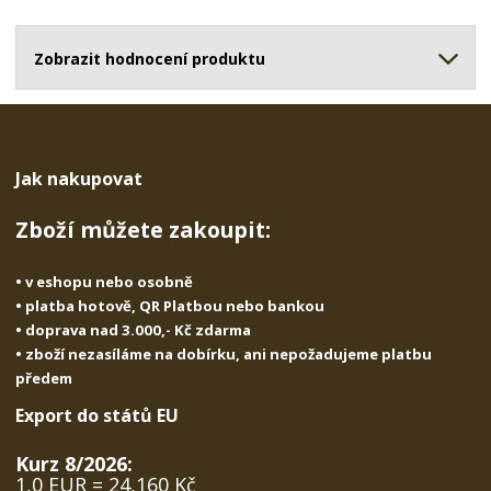
o
o
n
ž
o
č
s
ž
Zobrazit hodnocení produktu
e
t
s
t
v
t
í
v
í
Jak nakupovat
Zboží můžete zakoupit:
• v eshopu nebo osobně
• platba hotově, QR Platbou nebo bankou
• doprava nad 3.000,- Kč zdarma
• zboží nezasíláme na dobírku, ani nepožadujeme platbu
předem
Export do států EU
Kurz 8/2026:
1,0 EUR = 24,160 Kč