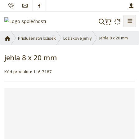
☰
V
y
h
Ú
jehla 8 x 20 mm
Příslušenství ložisek
Ložiskové jehly
l
v
o
e
jehla 8 x 20 mm
d
d
n
a
í
Kód produktu:
116-7187
t
s
t
r
a
n
a