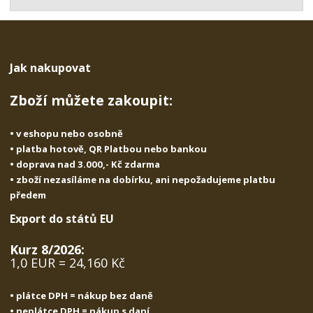
t
s
t
v
t
í
v
í
Jak nakupovat
Zboží můžete zakoupit:
• v eshopu nebo osobně
• platba hotově, QR Platbou nebo bankou
• doprava nad 3.000,- Kč zdarma
• zboží nezasíláme na dobírku, ani nepožadujeme platbu
předem
Export do států EU
Kurz 8/2026:
1,0 EUR = 24,160 Kč
• plátce DPH = nákup bez daně
• neplátce DPH = nákup s daní