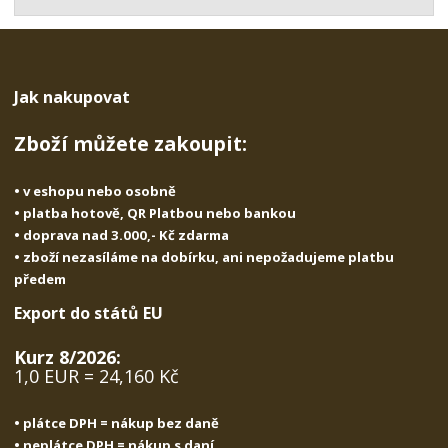
t
s
t
v
t
í
v
í
Jak nakupovat
Zboží můžete zakoupit:
• v eshopu nebo osobně
• platba hotově, QR Platbou nebo bankou
• doprava nad 3.000,- Kč zdarma
• zboží nezasíláme na dobírku, ani nepožadujeme platbu
předem
Export do států EU
Kurz 8/2026:
1,0 EUR = 24,160 Kč
• plátce DPH = nákup bez daně
• neplátce DPH = nákup s daní