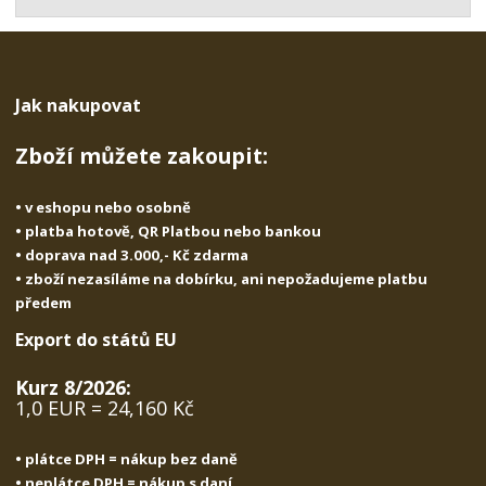
t
s
t
v
t
í
v
í
Jak nakupovat
Zboží můžete zakoupit:
• v eshopu nebo osobně
• platba hotově, QR Platbou nebo bankou
• doprava nad 3.000,- Kč zdarma
• zboží nezasíláme na dobírku, ani nepožadujeme platbu
předem
Export do států EU
Kurz 8/2026:
1,0 EUR = 24,160 Kč
• plátce DPH = nákup bez daně
• neplátce DPH = nákup s daní