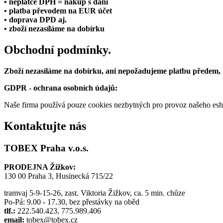
• neplátce DPH = nákup s daní
• platba převodem na EUR účet
• doprava DPD aj.
• zboží nezasíláme na dobírku
Obchodní podmínky.
Zboží nezasíláme na dobírku, ani nepožadujeme platbu předem,
GDPR - ochrana osobních údajů:
Naše firma používá pouze cookies nezbytných pro provoz našeho eshop
Kontaktujte nás
TOBEX Praha v.o.s.
PRODEJNA Žižkov:
130 00 Praha 3, Husinecká 715/22
tramvaj 5-9-15-26, zast. Viktoria Žižkov, ca. 5 min. chůze
Po-Pá: 9.00 - 17.30, bez přestávky na oběd
tlf.:
222.540.423, 775.989.406
email:
tobex@tobex.cz