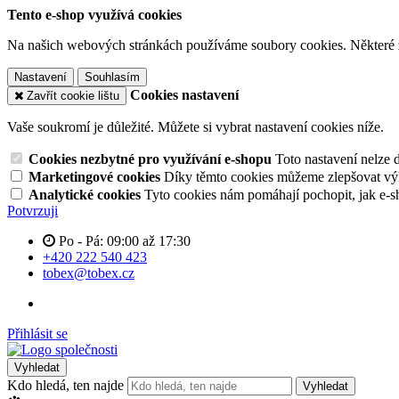
Tento e-shop využívá cookies
Na našich webových stránkách používáme soubory cookies. Některé z n
Nastavení
Souhlasím
Cookies nastavení
Zavřít cookie lištu
Vaše soukromí je důležité. Můžete si vybrat nastavení cookies níže.
Cookies nezbytné pro využívání e-shopu
Toto nastavení nelze 
Marketingové cookies
Díky těmto cookies můžeme zlepšovat výko
Analytické cookies
Tyto cookies nám pomáhají pochopit, jak e-s
Potvrzuji
Po - Pá: 09:00 až 17:30
+420 222 540 423
tobex@tobex.cz
Přihlásit se
Vyhledat
Kdo hledá, ten najde
Vyhledat