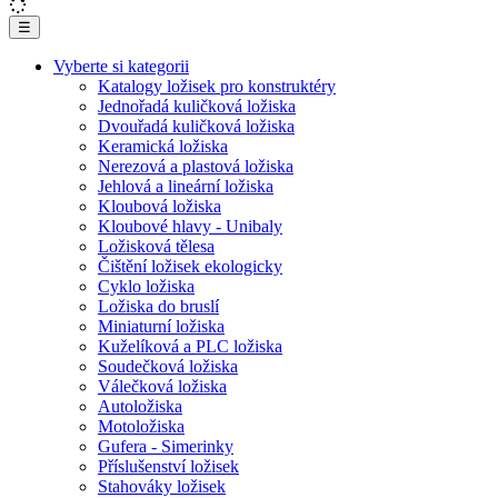
☰
Vyberte si kategorii
Katalogy ložisek pro konstruktéry
Jednořadá kuličková ložiska
Dvouřadá kuličková ložiska
Keramická ložiska
Nerezová a plastová ložiska
Jehlová a lineární ložiska
Kloubová ložiska
Kloubové hlavy - Unibaly
Ložisková tělesa
Čištění ložisek ekologicky
Cyklo ložiska
Ložiska do bruslí
Miniaturní ložiska
Kuželíková a PLC ložiska
Soudečková ložiska
Válečková ložiska
Autoložiska
Motoložiska
Gufera - Simerinky
Příslušenství ložisek
Stahováky ložisek