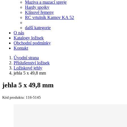
Maziva a mazací spreje
Hardy spojky
Klínové řemeny
RC vrtulník Kamov KA 52
další kategorie
O nás
Katalogy ložisek
Obchodní podmínky
Kontakt
Úvodní strana
Příslušenství ložisek
Ložiskové jehly
jehla 5 x 49,8 mm
jehla 5 x 49,8 mm
Kód produktu:
116-5145