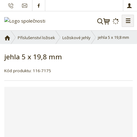
☰
V
y
h
Ú
jehla 5 x 19,8 mm
Příslušenství ložisek
Ložiskové jehly
l
v
o
e
jehla 5 x 19,8 mm
d
d
n
a
í
Kód produktu:
116-7175
t
s
t
r
a
n
a