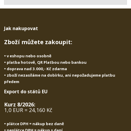
t
s
t
v
t
í
v
í
Jak nakupovat
Zboží můžete zakoupit:
• v eshopu nebo osobně
• platba hotově, QR Platbou nebo bankou
• doprava nad 3.000,- Kč zdarma
• zboží nezasíláme na dobírku, ani nepožadujeme platbu
předem
Export do států EU
Kurz 8/2026:
1,0 EUR = 24,160 Kč
• plátce DPH = nákup bez daně
• neplátce DPH = nákup s daní