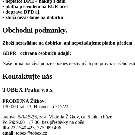
• neplátce DPH = nákup s daní
• platba převodem na EUR účet
• doprava DPD aj.
• zboží nezasíláme na dobírku
Obchodní podmínky.
Zboží nezasíláme na dobírku, ani nepožadujeme platbu předem,
GDPR - ochrana osobních údajů:
Naše firma používá pouze cookies nezbytných pro provoz našeho eshop
Kontaktujte nás
TOBEX Praha v.o.s.
PRODEJNA Žižkov:
130 00 Praha 3, Husinecká 715/22
tramvaj 5-9-15-26, zast. Viktoria Žižkov, ca. 5 min. chůze
Po-Pá: 9.00 - 17.30, bez přestávky na oběd
tlf.:
222.540.423, 775.989.406
email:
tobex@tobex.cz