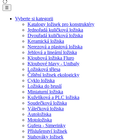
☰
Vyberte si kategorii
Katalogy ložisek pro konstruktéry
Jednořadá kuličková ložiska
Dvouřadá kuličková ložiska
Keramická ložiska
Nerezová a plastová ložiska
Jehlová a lineární ložiska
Kloubová ložiska Fluro
Kloubové hlavy - Unibaly
Ložisková tělesa
Čištění ložisek ekologicky
Cyklo ložiska
Ložiska do bruslí
Miniaturní ložiska
Kuželíková a PLC ložiska
Soudečková ložiska
Válečková ložiska
Autoložiska
Motoložiska
Gufera - Simerinky
Příslušenství ložisek
Stahováky ložisek