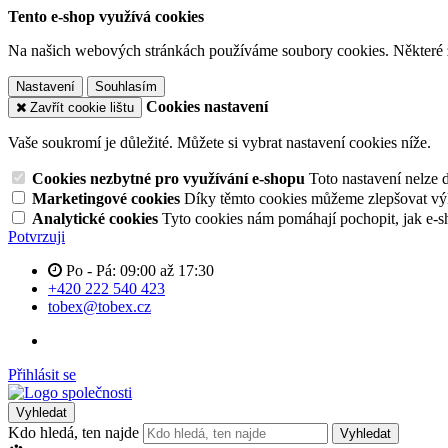
Tento e-shop využívá cookies
Na našich webových stránkách používáme soubory cookies. Některé z n
Nastavení
Souhlasím
Cookies nastavení
Zavřít cookie lištu
Vaše soukromí je důležité. Můžete si vybrat nastavení cookies níže.
Cookies nezbytné pro využívání e-shopu
Toto nastavení nelze 
Marketingové cookies
Díky těmto cookies můžeme zlepšovat výko
Analytické cookies
Tyto cookies nám pomáhají pochopit, jak e-s
Potvrzuji
Po - Pá: 09:00 až 17:30
+420 222 540 423
tobex@tobex.cz
Přihlásit se
Vyhledat
Kdo hledá, ten najde
Vyhledat