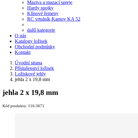
Maziva a mazací spreje
Hardy spojky
Klínové řemeny
RC vrtulník Kamov KA 52
další kategorie
O nás
Katalogy ložisek
Obchodní podmínky
Kontakt
Úvodní strana
Příslušenství ložisek
Ložiskové jehly
jehla 2 x 19,8 mm
jehla 2 x 19,8 mm
Kód produktu:
116-3671