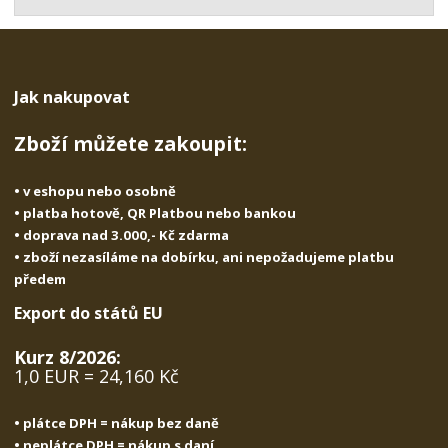
t
s
t
v
t
í
v
í
Jak nakupovat
Zboží můžete zakoupit:
• v eshopu nebo osobně
• platba hotově, QR Platbou nebo bankou
• doprava nad 3.000,- Kč zdarma
• zboží nezasíláme na dobírku, ani nepožadujeme platbu
předem
Export do států EU
Kurz 8/2026:
1,0 EUR = 24,160 Kč
• plátce DPH = nákup bez daně
• neplátce DPH = nákup s daní