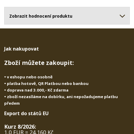
o
o
n
ž
o
č
s
ž
Zobrazit hodnocení produktu
e
t
s
t
v
t
í
v
í
Jak nakupovat
Zboží můžete zakoupit:
• v eshopu nebo osobně
• platba hotově, QR Platbou nebo bankou
• doprava nad 3.000,- Kč zdarma
• zboží nezasíláme na dobírku, ani nepožadujeme platbu
předem
Export do států EU
Kurz 8/2026:
1,0 EUR = 24,160 Kč