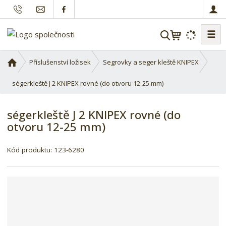
☰
V
y
h
Ú
Příslušenství ložisek
Segrovky a seger kleště KNIPEX
l
v
o
ségerkleště J 2 KNIPEX rovné (do otvoru 12-25 mm)
e
d
d
n
a
ségerkleště J 2 KNIPEX rovné (do
í
t
otvoru 12-25 mm)
s
t
r
Kód produktu:
123-6280
a
n
a