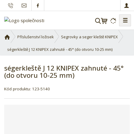
☰
V
y
h
Ú
Příslušenství ložisek
Segrovky a seger kleště KNIPEX
l
v
o
ségerkleště J 12 KNIPEX zahnuté - 45° (do otvoru 10-25 mm)
e
d
d
n
a
ségerkleště J 12 KNIPEX zahnuté - 45°
í
t
(do otvoru 10-25 mm)
s
t
r
Kód produktu:
123-5140
a
n
a