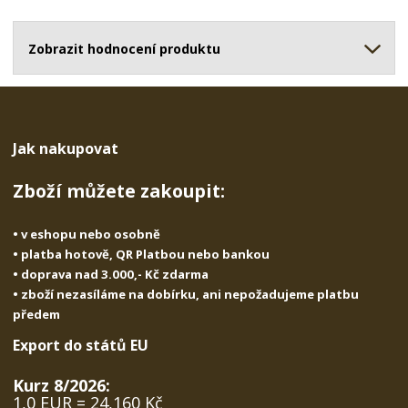
o
o
n
ž
o
č
s
ž
Zobrazit hodnocení produktu
e
t
s
t
v
t
í
v
í
Jak nakupovat
Zboží můžete zakoupit:
• v eshopu nebo osobně
• platba hotově, QR Platbou nebo bankou
• doprava nad 3.000,- Kč zdarma
• zboží nezasíláme na dobírku, ani nepožadujeme platbu
předem
Export do států EU
Kurz 8/2026:
1,0 EUR = 24,160 Kč