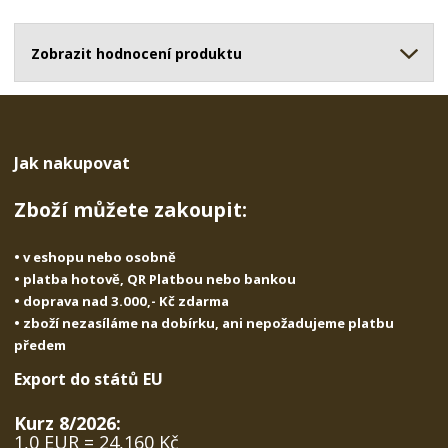
o
o
n
ž
o
č
s
ž
Zobrazit hodnocení produktu
e
t
s
t
v
t
í
v
í
Jak nakupovat
Zboží můžete zakoupit:
• v eshopu nebo osobně
• platba hotově, QR Platbou nebo bankou
• doprava nad 3.000,- Kč zdarma
• zboží nezasíláme na dobírku, ani nepožadujeme platbu
předem
Export do států EU
Kurz 8/2026:
1,0 EUR = 24,160 Kč