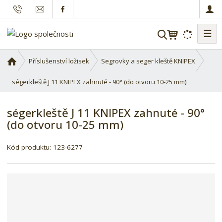
☰
V
y
h
Ú
Příslušenství ložisek
Segrovky a seger kleště KNIPEX
l
v
o
ségerkleště J 11 KNIPEX zahnuté - 90° (do otvoru 10-25 mm)
e
d
d
n
a
ségerkleště J 11 KNIPEX zahnuté - 90°
í
t
(do otvoru 10-25 mm)
s
t
r
Kód produktu:
123-6277
a
n
a