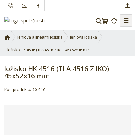
☰
V
y
h
Ú
Jehlová a lineární ložiska
Jehlová ložiska
l
v
o
ložisko HK 4516 (TLA 4516 Z IKO) 45x52x16 mm
e
d
d
n
a
ložisko HK 4516 (TLA 4516 Z IKO)
í
t
45x52x16 mm
s
t
K
r
Kód produktu:
90-616
ó
a
d
n
d
a
o
d
a