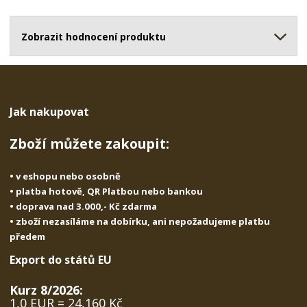
o
o
n
ž
o
č
s
ž
Zobrazit hodnocení produktu
e
t
s
t
v
t
í
v
í
Jak nakupovat
Zboží můžete zakoupit:
• v eshopu nebo osobně
• platba hotově, QR Platbou nebo bankou
• doprava nad 3.000,- Kč zdarma
• zboží nezasíláme na dobírku, ani nepožadujeme platbu
předem
Export do států EU
Kurz 8/2026:
1,0 EUR = 24,160 Kč