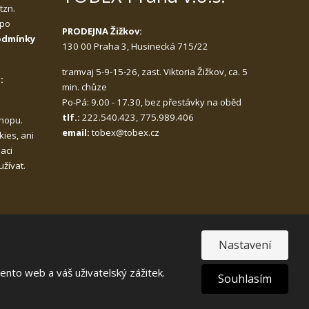
,
tzn.
 po
PRODEJNA Žižkov:
odmínky
130 00 Praha 3, Husinecká 715/22
tramvaj 5-9-15-26, zast. Viktoria Žižkov, ca. 5
:
min. chůze
Po-Pá: 9.00 - 17.30, bez přestávky na oběd
tlf.:
222.540.423, 775.989.406
hopu.
email:
tobex@tobex.cz
ies, ani
zaci
žívat.
Nastavení
nto web a váš uživatelský zážitek.
Souhlasím