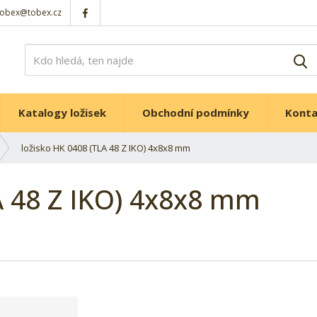
tobex@tobex.cz
V
Katalogy ložisek
Obchodní podmínky
Kont
ložisko HK 0408 (TLA 48 Z IKO) 4x8x8 mm
A 48 Z IKO) 4x8x8 mm