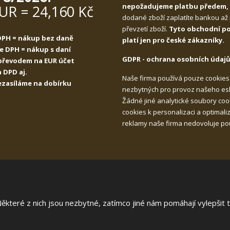
nepožadujeme platbu předem
EUR = 24,160 Kč
dodané zboží zaplatíte bankou až
převzetí zboží.
Tyto obchodní p
 DPH = nákup bez daně
platí jen pro české zákazníky.
ce DPH = nákup s daní
GDPR - ochrana osobních údajů
 převodem na EUR účet
 DPD aj.
Naše firma používá pouze cookies
nezasíláme na dobírku
nezbytných pro provoz našeho es
Žádné jiné analytické soubory cook
cookies k personalizaci a optimali
reklamy naše firma nedovoluje pou
teré z nich jsou nezbytné, zatímco jiné nám pomáhají vylepšit te