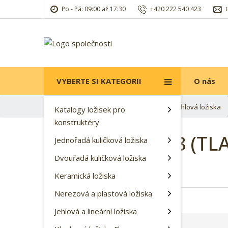
Po - Pá: 09:00 až 17:30
+420 222 540 423
VYBERTE SI KATEGORII
O nás
Ú
Jehlová a lineární ložiska
Jehlová ložiska
Katalogy ložisek pro
v
konstruktéry
o
ložisko HK 0408 (TL
d
Jednořadá kuličková ložiska
n
Dvouřadá kuličková ložiska
í
K
Kód produktu:
90-568
s
Keramická ložiska
ó
t
d
Nerezová a plastová ložiska
r
d
a
Jehlová a lineární ložiska
o
n
d