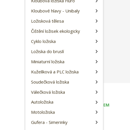
Kloubová ložiska Fluro
a
a
Kloubové hlavy - Unibaly
v
a
Ložisková tělesa
t
e
Čištění ložisek ekologicky
l
Cyklo ložiska
e
:
Ložiska do bruslí
9
Miniaturní ložiska
0
-
Kuželíková a PLC ložiska
5
Soudečková ložiska
6
8
Válečková ložiska
130,00 Kč
Autoložiska
SKLADEM
107,44 Kč bez DPH
Motoložiska
Gufera - Simerinky
N
Z
ks
S