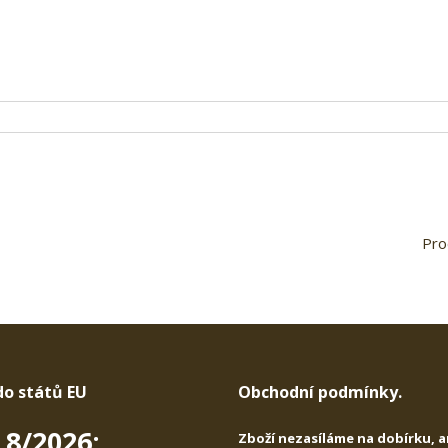
Pro
do států EU
Obchodní podmínky.
 8/2026:
Zboží nezasíláme na dobírku, a