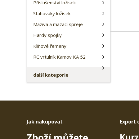
a
m
Příslušenství ložisek
n
v
ě
í
ý
Vložit do košíku
Stahováky ložisek
n
ž
š
i
i
Maziva a mazací spreje
i
t
t
t
Hardy spojky
p
m
m
n
o
n
Klínové řemeny
o
o
č
ž
ž
e
RC vrtulník Kamov KA 52
s
s
t
t
t
v
v
další kategorie
í
í
Jak nakupovat
Export 
Zboží můžete
Kurz