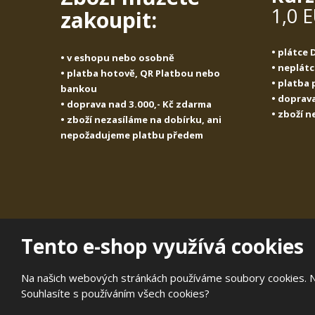
1,0 
zakoupit:
• plátce
• v eshopu nebo osobně
• neplát
• platba hotově, QR Platbou nebo
• platba
bankou
• doprava
• doprava nad 3.000,- Kč zdarma
• zboží 
• zboží nezasíláme na dobírku, ani
nepožadujeme platbu předem
Tento e-shop využívá cookies
© 2026, TOBEX Praha v.o.s.
Prohlášení o přístupnosti
|
Mapa stránek
|
Na našich webových stránkách používáme soubory cookies. Něk
E
Souhlasíte s používáním všech cookies?
B
VYROBILA
R
Á