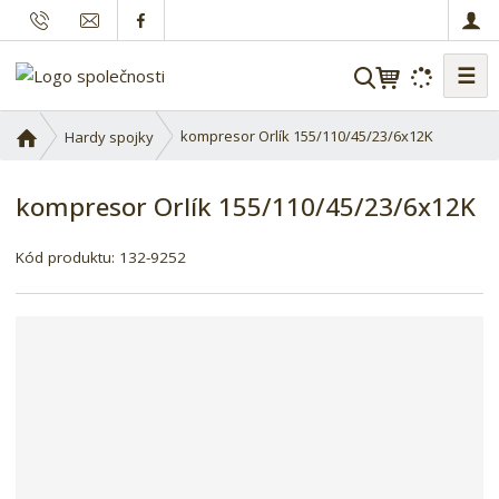
☰
V
y
h
Ú
kompresor Orlík 155/110/45/23/6x12K
Hardy spojky
l
v
o
e
kompresor Orlík 155/110/45/23/6x12K
d
d
n
a
í
Kód produktu:
132-9252
t
s
t
r
a
n
a