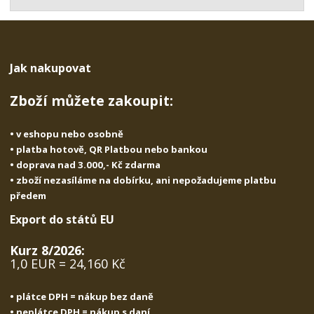
t
s
t
v
t
í
v
í
Jak nakupovat
Zboží můžete zakoupit:
• v eshopu nebo osobně
• platba hotově, QR Platbou nebo bankou
• doprava nad 3.000,- Kč zdarma
• zboží nezasíláme na dobírku, ani nepožadujeme platbu
předem
Export do států EU
Kurz 8/2026:
1,0 EUR = 24,160 Kč
• plátce DPH = nákup bez daně
• neplátce DPH = nákup s daní