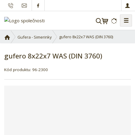
☰
V
y
h
Ú
gufero 8x22x7 WAS (DIN 3760)
Gufera - Simerinky
l
v
o
e
gufero 8x22x7 WAS (DIN 3760)
d
d
n
a
í
Kód produktu:
96-2300
t
s
t
r
a
n
a