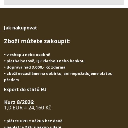
t
s
t
v
t
í
v
í
Jak nakupovat
Zboží můžete zakoupit:
• v eshopu nebo osobně
• platba hotově, QR Platbou nebo bankou
• doprava nad 3.000,- Kč zdarma
• zboží nezasíláme na dobírku, ani nepožadujeme platbu
předem
Export do států EU
Kurz 8/2026:
1,0 EUR = 24,160 Kč
• plátce DPH = nákup bez daně
• neplátce DPH = nákup s daní