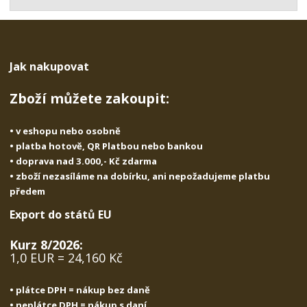
t
s
t
v
t
í
v
í
Jak nakupovat
Zboží můžete zakoupit:
• v eshopu nebo osobně
• platba hotově, QR Platbou nebo bankou
• doprava nad 3.000,- Kč zdarma
• zboží nezasíláme na dobírku, ani nepožadujeme platbu
předem
Export do států EU
Kurz 8/2026:
1,0 EUR = 24,160 Kč
• plátce DPH = nákup bez daně
• neplátce DPH = nákup s daní