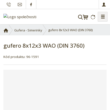
☰
V
y
h
Ú
gufero 8x12x3 WAO (DIN 3760)
Gufera - Simerinky
l
v
o
e
gufero 8x12x3 WAO (DIN 3760)
d
d
n
a
í
Kód produktu:
96-1591
t
s
t
r
a
n
a