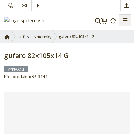
☰
V
y
h
Ú
gufero 82x105x14 G
Gufera - Simerinky
l
v
o
e
gufero 82x105x14 G
d
d
n
a
í
VÝPRODEJ
t
s
Kód produktu:
96-3144
t
r
a
n
a