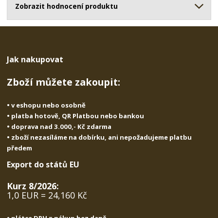
s
ž
Zobrazit hodnocení produktu
e
t
s
t
v
t
í
v
í
Jak nakupovat
Zboží můžete zakoupit:
• v eshopu nebo osobně
• platba hotově, QR Platbou nebo bankou
• doprava nad 3.000,- Kč zdarma
• zboží nezasíláme na dobírku, ani nepožadujeme platbu
předem
Export do států EU
Kurz 8/2026:
1,0 EUR = 24,160 Kč