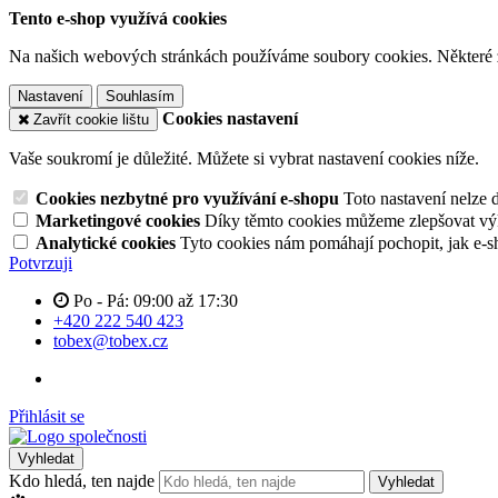
Tento e-shop využívá cookies
Na našich webových stránkách používáme soubory cookies. Některé z n
Nastavení
Souhlasím
Cookies nastavení
Zavřít cookie lištu
Vaše soukromí je důležité. Můžete si vybrat nastavení cookies níže.
Cookies nezbytné pro využívání e-shopu
Toto nastavení nelze 
Marketingové cookies
Díky těmto cookies můžeme zlepšovat výko
Analytické cookies
Tyto cookies nám pomáhají pochopit, jak e-s
Potvrzuji
Po - Pá: 09:00 až 17:30
+420 222 540 423
tobex@tobex.cz
Přihlásit se
Vyhledat
Kdo hledá, ten najde
Vyhledat