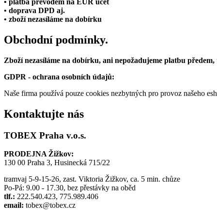
• platba převodem na EUR účet
• doprava DPD aj.
• zboží nezasíláme na dobírku
Obchodní podmínky.
Zboží nezasíláme na dobírku, ani nepožadujeme platbu předem,
GDPR - ochrana osobních údajů:
Naše firma používá pouze cookies nezbytných pro provoz našeho eshop
Kontaktujte nás
TOBEX Praha v.o.s.
PRODEJNA Žižkov:
130 00 Praha 3, Husinecká 715/22
tramvaj 5-9-15-26, zast. Viktoria Žižkov, ca. 5 min. chůze
Po-Pá: 9.00 - 17.30, bez přestávky na oběd
tlf.:
222.540.423, 775.989.406
email:
tobex@tobex.cz