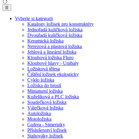
☰
Vyberte si kategorii
Katalogy ložisek pro konstruktéry
Jednořadá kuličková ložiska
Dvouřadá kuličková ložiska
Keramická ložiska
Nerezová a plastová ložiska
Jehlová a lineární ložiska
Kloubová ložiska Fluro
Kloubové hlavy - Unibaly
Ložisková tělesa
Čištění ložisek ekologicky
Cyklo ložiska
Ložiska do bruslí
Miniaturní ložiska
Kuželíková a PLC ložiska
Soudečková ložiska
Válečková ložiska
Autoložiska
Motoložiska
Gufera - Simerinky
Příslušenství ložisek
Stahováky ložisek