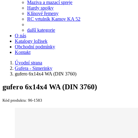
Maziva a mazací spreje
Hardy spojky
Klínové řemeny
RC vrtulník Kamov KA 52
další kategorie
O nás
Katalogy ložisek
Obchodní podmínky
Kontakt
Úvodní strana
Gufera - Simerinky
gufero 6x14x4 WA (DIN 3760)
gufero 6x14x4 WA (DIN 3760)
Kód produktu:
96-1583